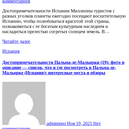
комментариев
Достопримечательности Испании Миллионы туристов с
разных уголков планеты ежегодно посещают восхитительную
Испанию, чтобы полюбоваться красотой этой страны,
познакомиться с ее богатым культурным наследием и
насладиться прелестью согретых солнцем земель. В…
Читайте далее
Испания
Достопримечательности Пальма-де-Мальорки (19): фото и
описание — список, что и где посмотреть в Пальма-де-
Мальорке (Испания): интересные места и обзоры
adminmoo
Ноя 19, 2021
Нет
комментариев