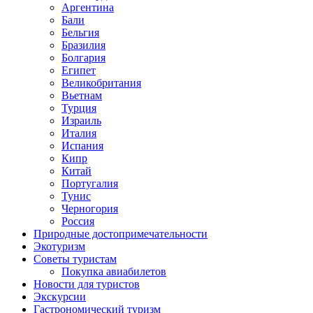
Аргентина
Бали
Бельгия
Бразилия
Болгария
Египет
Великобритания
Вьетнам
Турция
Израиль
Италия
Испания
Кипр
Китай
Португалия
Тунис
Черногория
Россия
Природные достопримечательности
Экотуризм
Советы туристам
Покупка авиабилетов
Новости для туристов
Экскурсии
Гастрономический туризм