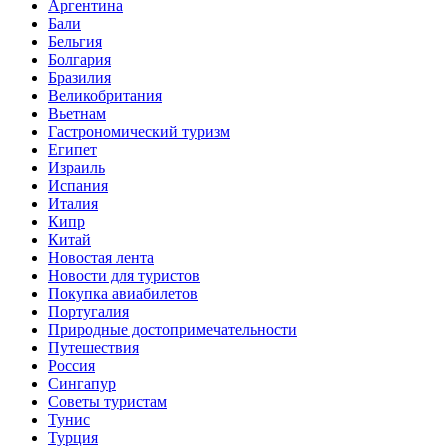
Аргентина
Бали
Бельгия
Болгария
Бразилия
Великобритания
Вьетнам
Гастрономический туризм
Египет
Израиль
Испания
Италия
Кипр
Китай
Новостая лента
Новости для туристов
Покупка авиабилетов
Португалия
Природные достопримечательности
Путешествия
Россия
Сингапур
Советы туристам
Тунис
Турция