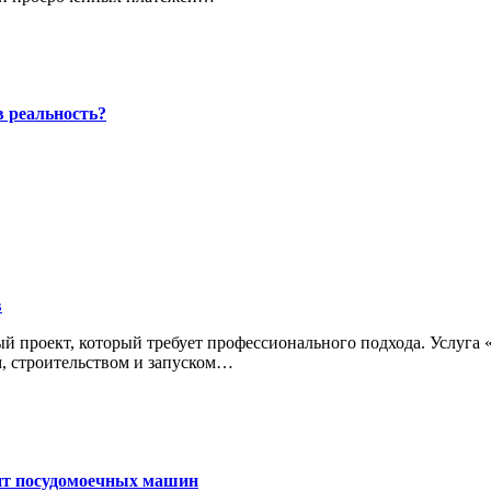
в реальность?
в
м, строительством и запуском…
онт посудомоечных машин