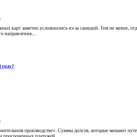
в
ого направления…
4 году?
в
или просроченных платежей…