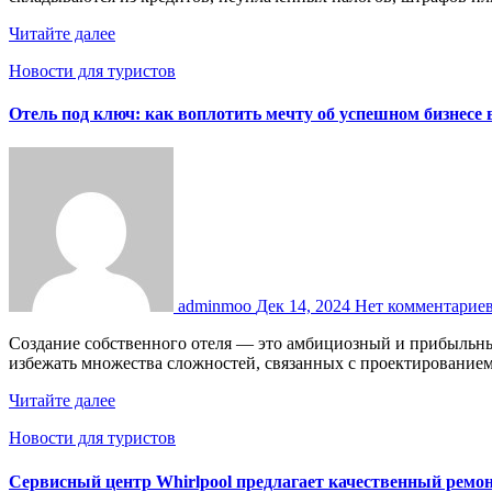
Читайте далее
Новости для туристов
Отель под ключ: как воплотить мечту об успешном бизнесе 
adminmoo
Дек 14, 2024
Нет комментарие
Создание собственного отеля — это амбициозный и прибыльный проект, который требует профессионального подхода. Услуга «отель под ключ» позволяет инвесторам и предпринимателям
избежать множества сложностей, связанных с проектирование
Читайте далее
Новости для туристов
Сервисный центр Whirlpool предлагает качественный рем