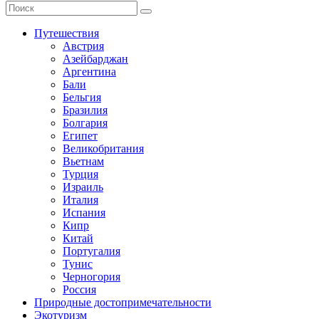
Путешествия
Австрия
Азейбарджан
Аргентина
Бали
Бельгия
Бразилия
Болгария
Египет
Великобритания
Вьетнам
Турция
Израиль
Италия
Испания
Кипр
Китай
Португалия
Тунис
Черногория
Россия
Природные достопримечательности
Экотуризм