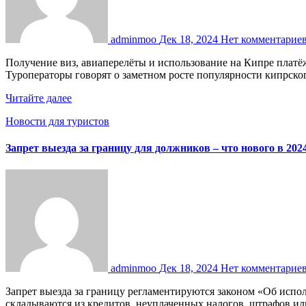
adminmoo
Дек 18, 2024
Нет комментарие
Получение виз, авиаперелёты и использование на Кипре платёжных карт заметно усложнились из-за санкций. Тем не менее, отдых на острове продолжает привлекать россиян…
Туроператоры говорят о заметном росте популярности кипрск
Читайте далее
Новости для туристов
Запрет выезда за границу для должников – что нового в 202
adminmoo
Дек 18, 2024
Нет комментарие
Запрет выезда за границу регламентируются законом «Об исполнительном производстве». Суммы долгов, которые мешают путешествиям, для различных ситуаций – разные… Если долги
складываются из кредитов, неуплаченных налогов, штрафов 