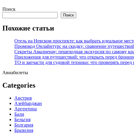
Перейти
Поиск
к
Поиск
содержимому
Похожие статьи
Отель на Невском проспекте: как выбрать идеальное мест
Промокод Онлайнтурс на скидку: сравнение путешествий
Секреты Амалиенау: пешеходная экскурсия по самому кр
Приложения для путешествий: что открыть перед бронир
ТО и запчасти для судовой техники: что проверять перед
Авиабилеты
Categories
Австрия
Азейбарджан
Аргентина
Бали
Бельгия
Болгария
Бразилия