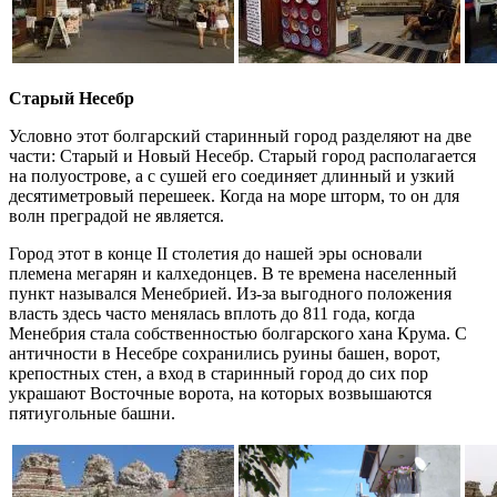
Старый Несебр
Условно этот болгарский старинный город разделяют на две
части: Старый и Новый Несебр. Старый город располагается
на полуострове, а с сушей его соединяет длинный и узкий
десятиметровый перешеек. Когда на море шторм, то он для
волн преградой не является.
Город этот в конце ІІ столетия до нашей эры основали
племена мегарян и калхедонцев. В те времена населенный
пункт назывался Менебрией. Из-за выгодного положения
власть здесь часто менялась вплоть до 811 года, когда
Менебрия стала собственностью болгарского хана Крума. С
античности в Несебре сохранились руины башен, ворот,
крепостных стен, а вход в старинный город до сих пор
украшают Восточные ворота, на которых возвышаются
пятиугольные башни.