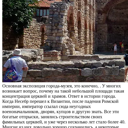
Основная экспозиция города-музея, это конечно, . У многих
возникает вопрос, почему на такой небольшой площади такая
концентрация церквей и храмов. Ответ в истории города.
Когда Несебр перешел к Византии, после падения Римской
империи, император ссылал сюда неугодных
военоначальников, дворян, купцов и другую знать. Все эти
богатые отпрыски, занялись строительством своих
фамильных церквей, и уже через несколько лет стало более 40.
Многие из них довольно хорошо сохранились, а некоторые