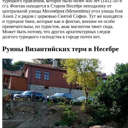
турецкого правления, которое было более 400 лет (1452-1878
гг). Фонтан находится в Старом Несебре неподалеку от
центральной улицы Месембрия (Messembria) угол улицы Ivan
Assen 2 и рядом с церковью Святой Софии. Тут же находятся
и турецкие бани, которые как и фонтан, внешне не особо
примечательны, но туристов, акак магнитом тянет сюда.
Может быть потому, что других архитектурных следов
долгого турецкого господства в городе почти нет.
Руины Византийских терм в Несебре