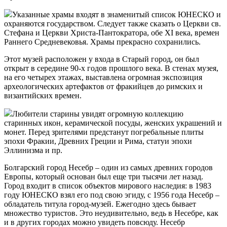
Указанные храмы входят в знаменитый список ЮНЕСКО и
охраняются государством. Следует также сказать о Церкви св.
Стефана и Церкви Христа-Пантократора, обе XI века, времен
Раннего Средневековья. Храмы прекрасно сохранились.
Этот музей расположен у входа в Старый город, он был
открыт в середине 90-х годов прошлого века. В стенах музея,
на его четырех этажах, выставлена огромная экспозиция
археологических артефактов от фракийцев до римских и
византийских времен.
Любители старины увидят огромную коллекцию
старинных икон, керамической посуды, женских украшений и
монет. Перед зрителями предстанут погребальные плиты
эпохи Фракии, Древних Греции и Рима, статуи эпохи
Эллинизма и пр.
Болгарский город Несебр – один из самых древних городов
Европы, который основан был еще три тысячи лет назад.
Город входит в список объектов мирового наследия: в 1983
году ЮНЕСКО взял его под свою эгиду, с 1956 года Несебр –
обладатель титула город-музей. Ежегодно здесь бывает
множество туристов. Это неудивительно, ведь в Несебре, как
и в других городах можно увидеть повсюду. Несебр