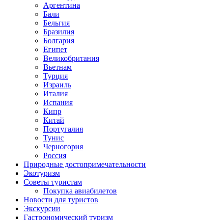
Аргентина
Бали
Бельгия
Бразилия
Болгария
Египет
Великобритания
Вьетнам
Турция
Израиль
Италия
Испания
Кипр
Китай
Португалия
Тунис
Черногория
Россия
Природные достопримечательности
Экотуризм
Советы туристам
Покупка авиабилетов
Новости для туристов
Экскурсии
Гастрономический туризм