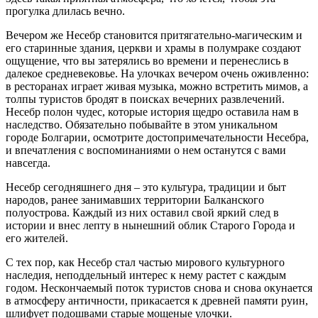
прогулка длилась вечно.
Вечером же Несебр становится притягательно-магическим и
его старинные здания, церкви и храмы в полумраке создают
ощущение, что вы затерялись во времени и перенеслись в
далекое средневековье. На улочках вечером очень оживленно:
в ресторанах играет живая музыка, можно встретить мимов, а
толпы туристов бродят в поисках вечерних развлечений.
Несебр полон чудес, которые история щедро оставила нам в
наследство. Обязательно побывайте в этом уникальном
городе Болгарии, осмотрите достопримечательности Несебра,
и впечатления с воспоминаниями о нем останутся с вами
навсегда.
Несебр сегодняшнего дня – это культура, традиции и быт
народов, ранее занимавших территории Балканского
полуострова. Каждый из них оставил свой яркий след в
истории и внес лепту в нынешний облик Старого Города и
его жителей.
С тех пор, как Несебр стал частью мирового культурного
наследия, неподдельный интерес к нему растет с каждым
годом. Нескончаемый поток туристов снова и снова окунается
в атмосферу античности, прикасается к древней памяти руин,
шлифует подошвами старые мощеные улочки.