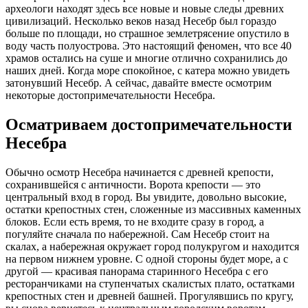
археологи находят здесь все новые и новые следы древних
цивилизаций. Несколько веков назад Несебр был гораздо
больше по площади, но страшное землетрясение опустило в
воду часть полуострова. Это настоящий феномен, что все 40
храмов остались на суше и многие отлично сохранились до
наших дней. Когда море спокойное, с катера можно увидеть
затонувший Несебр. А сейчас, давайте вместе осмотрим
некоторые достопримечательности Несебра.
Осматриваем достопримечательности
Несебра
Обычно осмотр Несебра начинается с древней крепости,
сохранившейся с античности. Ворота крепости — это
центральный вход в город. Вы увидите, довольно высокие,
остатки крепостных стен, сложенные из массивных каменных
блоков. Если есть время, то не входите сразу в город, а
погуляйте сначала по набережной. Сам Несебр стоит на
скалах, а набережная окружает город полукругом и находится
на первом нижнем уровне. С одной стороны будет море, а с
другой — красивая панорама старинного Несебра с его
ресторанчиками на ступенчатых скалистых плато, остатками
крепостных стен и древней башней. Прогулявшись по кругу,