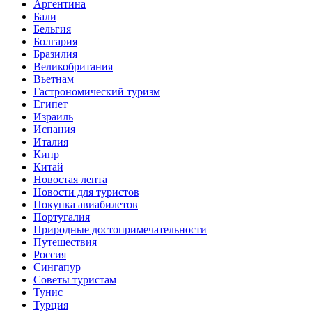
Аргентина
Бали
Бельгия
Болгария
Бразилия
Великобритания
Вьетнам
Гастрономический туризм
Египет
Израиль
Испания
Италия
Кипр
Китай
Новостая лента
Новости для туристов
Покупка авиабилетов
Португалия
Природные достопримечательности
Путешествия
Россия
Сингапур
Советы туристам
Тунис
Турция