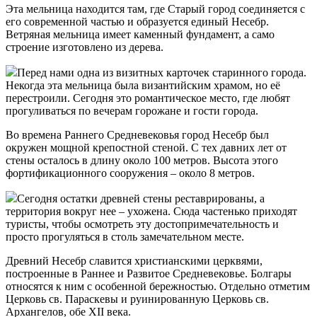
Эта мельница находится там, где Старый город соединяется с
его современной частью и образуется единый Несебр.
Ветряная мельница имеет каменный фундамент, а само
строение изготовлено из дерева.
Перед нами одна из визитных карточек старинного города.
Некогда эта мельница была византийским храмом, но её
перестроили. Сегодня это романтическое место, где любят
прогуливаться по вечерам горожане и гости города.
Во времена Раннего Средневековья город Несебр был
окружен мощной крепостной стеной. С тех давних лет от
стены осталось в длину около 100 метров. Высота этого
фортификационного сооружения – около 8 метров.
Сегодня остатки древней стены реставрированы, а
территория вокруг нее – ухожена. Сюда частенько приходят
туристы, чтобы осмотреть эту достопримечательность и
просто прогуляться в столь замечательном месте.
Древний Несебр славится христианскими церквями,
построенные в Раннее и Развитое Средневековье. Болгары
относятся к ним с особенной бережностью. Отдельно отметим
Церковь св. Параскевы и руинированную Церковь св.
Архангелов, обе XII века.