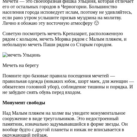
Мечети — это своеобразная фишка Ульциня, которая отличает
его от остальных городов в Черногории. Большинство
населения города исповедует ислам, поэтому не удивляйтесь,
если рано утром услышите призыв муэдзина на молитву.
Лично я обожаю эту восточную атмосферу 🙂
Советую посмотреть мечеть Крепазарит, расположенную
рядом с кольцом, мечеть Моряка рядом с Малым пляжем, и
небольшую мечеть Паши рядом со Старым городом.
Мечеть на берегу
Помните про базовые правила посещения мечетей —
правильная одежда (никаких юбок, шорт маек, для женщин —
обязателен головной убор), соблюдение тишины и порядка. И
не забудьте снять обувь перед входом.
Монумент свободы
Над Малым пляжем на холме вы увидите монументальное
сооружение в виде треугольников. Это недостроенный
памятник, изначально задумывавшийся в форме звезды. Он
вообще будто с другой планеты и никак не вписывается в
окружающий пейзаж.