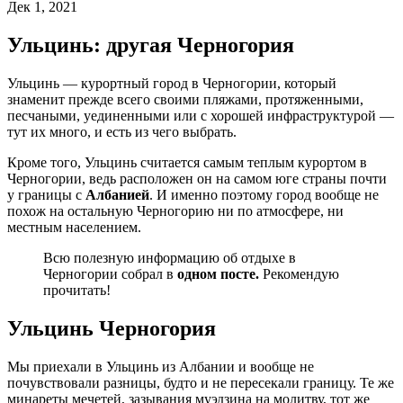
Дек 1, 2021
Ульцинь: другая Черногория
Ульцинь — курортный город в Черногории, который
знаменит прежде всего своими пляжами, протяженными,
песчаными, уединенными или с хорошей инфраструктурой —
тут их много, и есть из чего выбрать.
Кроме того, Ульцинь считается самым теплым курортом в
Черногории, ведь расположен он на самом юге страны почти
у границы с
Албанией
. И именно поэтому город вообще не
похож на остальную Черногорию ни по атмосфере, ни
местным населением.
Всю полезную информацию об отдыхе в
Черногории собрал в
одном посте.
Рекомендую
прочитать!
Ульцинь Черногория
Мы приехали в Ульцинь из Албании и вообще не
почувствовали разницы, будто и не пересекали границу. Те же
минареты мечетей, зазывания муэдзина на молитву, тот же