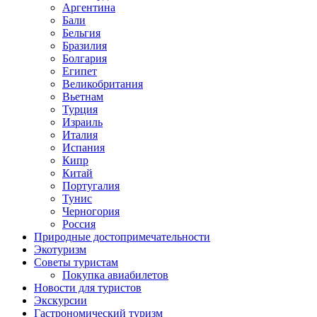
Аргентина
Бали
Бельгия
Бразилия
Болгария
Египет
Великобритания
Вьетнам
Турция
Израиль
Италия
Испания
Кипр
Китай
Португалия
Тунис
Черногория
Россия
Природные достопримечательности
Экотуризм
Советы туристам
Покупка авиабилетов
Новости для туристов
Экскурсии
Гастрономический туризм