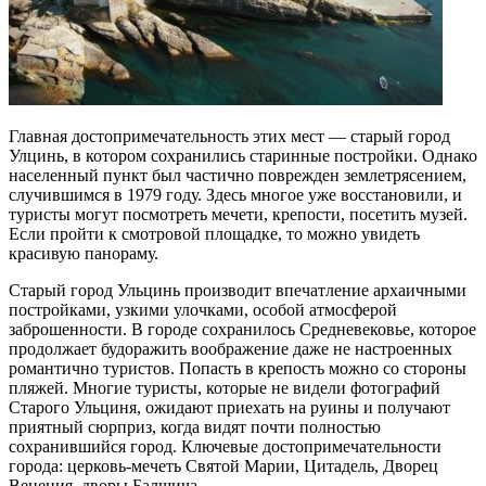
Главная достопримечательность этих мест — старый город
Улцинь, в котором сохранились старинные постройки. Однако
населенный пункт был частично поврежден землетрясением,
случившимся в 1979 году. Здесь многое уже восстановили, и
туристы могут посмотреть мечети, крепости, посетить музей.
Если пройти к смотровой площадке, то можно увидеть
красивую панораму.
Старый город Ульцинь производит впечатление архаичными
постройками, узкими улочками, особой атмосферой
заброшенности. В городе сохранилось Средневековье, которое
продолжает будоражить воображение даже не настроенных
романтично туристов. Попасть в крепость можно со стороны
пляжей. Многие туристы, которые не видели фотографий
Старого Ульциня, ожидают приехать на руины и получают
приятный сюрприз, когда видят почти полностью
сохранившийся город. Ключевые достопримечательности
города: церковь-мечеть Святой Марии, Цитадель, Дворец
Венеция, дворы Балшича.