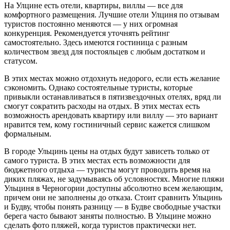
На Улцине есть отели, квартиры, виллы — все для
комфортного размещения. Лучшие отели Улциня по отзывам
туристов постоянно меняются — у них огромная
конкуренция. Рекомендуется уточнять рейтинг
самостоятельно. Здесь имеются гостиница с разным
количеством звезд для постояльцев с любым достатком и
статусом.
В этих местах можно отдохнуть недорого, если есть желание
сэкономить. Однако состоятельные туристы, которые
привыкли останавливаться в пятизвездочных отелях, вряд ли
смогут сократить расходы на отдых. В этих местах есть
возможность арендовать квартиру или виллу — это вариант
нравится тем, кому гостиничный сервис кажется слишком
формальным.
В городе Ульцинь цены на отдых будут зависеть только от
самого туриста. В этих местах есть возможности для
бюджетного отдыха — туристы могут проводить время на
диких пляжах, не задумываясь об условностях. Многие пляжи
Ульциня в Черногории доступны абсолютно всем желающим,
причем они не заполнены до отказа. Стоит сравнить Ульцинь
и Будву, чтобы понять разницу — в Будве свободные участки
берега часто бывают заняты полностью. В Ульцине можно
сделать фото пляжей, когда туристов практически нет.