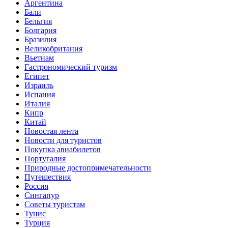
Аргентина
Бали
Бельгия
Болгария
Бразилия
Великобритания
Вьетнам
Гастрономический туризм
Египет
Израиль
Испания
Италия
Кипр
Китай
Новостая лента
Новости для туристов
Покупка авиабилетов
Португалия
Природные достопримечательности
Путешествия
Россия
Сингапур
Советы туристам
Тунис
Турция