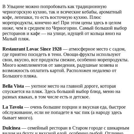
В Ульцине можно попробовать как традиционную
черногорскую кухню, так и всяческие кебабы, ароматный
кофе, лепешки, то есть восточную кухню. Плюс
морепродукты, конечно же! При этом цены здесь в целом
ниже, чем в среднем по Черногории. Самый большой выбор
ресторанов и кафе — на улице, идущей от кольца вниз на
Малый пляж.
Restaurant Lovac Since 1928
— атмосферное место с садом,
где приятно посидеть в тени. Овощи-фрукты используют
свои, вкусно, все продукты свежие, особенно морепродукты.
Много комплиментов от заведения, радушные хозяева и
возможность оплатить картой. Расположен недалеко от
Большого пляжа.
Bella Vista
— уютное место на главной дороге, которая
спускается на пляж. Здесь большой выбор блюд, меню на
разных языках, в том числе есть и детское.
La Tavola
— очень большие порции и вкусная еда, быстрое
обслуживание, если не попадете в час пик (а народу здесь
бывает много).
Dulcinea
— семейный ресторан в Старом городе с шикарным
видом на бухту и вкусной едой, особенно рыбой. Отлично