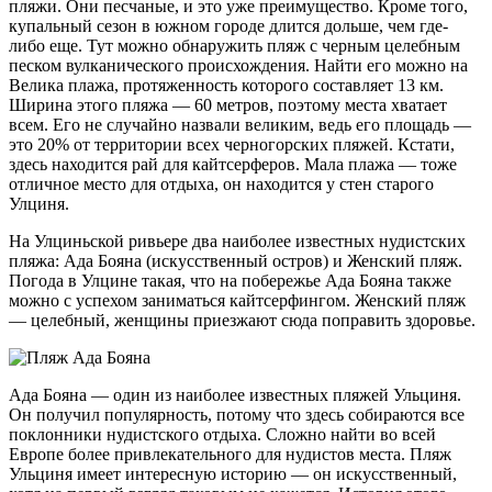
пляжи. Они песчаные, и это уже преимущество. Кроме того,
купальный сезон в южном городе длится дольше, чем где-
либо еще. Тут можно обнаружить пляж с черным целебным
песком вулканического происхождения. Найти его можно на
Велика плажа, протяженность которого составляет 13 км.
Ширина этого пляжа — 60 метров, поэтому места хватает
всем. Его не случайно назвали великим, ведь его площадь —
это 20% от территории всех черногорских пляжей. Кстати,
здесь находится рай для кайтсерферов. Мала плажа — тоже
отличное место для отдыха, он находится у стен старого
Улциня.
На Улциньской ривьере два наиболее известных нудистских
пляжа: Ада Бояна (искусственный остров) и Женский пляж.
Погода в Улцине такая, что на побережье Ада Бояна также
можно с успехом заниматься кайтсерфингом. Женский пляж
— целебный, женщины приезжают сюда поправить здоровье.
Ада Бояна — один из наиболее известных пляжей Ульциня.
Он получил популярность, потому что здесь собираются все
поклонники нудистского отдыха. Сложно найти во всей
Европе более привлекательного для нудистов места. Пляж
Ульциня имеет интересную историю — он искусственный,