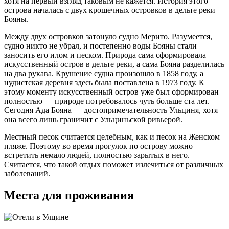
хотя на первый взгляд таковым не кажется. История этого
острова началась с двух крошечных островков в дельте реки
Бояны.
Между двух островков затонуло судно Мерито. Разумеется,
судно никто не убрал, и постепенно воды Бояны стали
заносить его илом и песком. Природа сама сформировала
искусственный остров в дельте реки, а сама Бояна разделилась
на два рукава. Крушение судна произошло в 1858 году, а
нудистская деревня здесь была поставлена в 1973 году. К
этому моменту искусственный остров уже был сформирован
полностью — природе потребовалось чуть больше ста лет.
Сегодня Ада Бояна — достопримечательность Ульциня, хотя
она всего лишь граничит с Ульциньской ривьерой.
Местный песок считается целебным, как и песок на Женском
пляже. Поэтому во время прогулок по острову можно
встретить немало людей, полностью зарытых в него.
Считается, что такой отдых поможет излечиться от различных
заболеваний.
Места для проживания