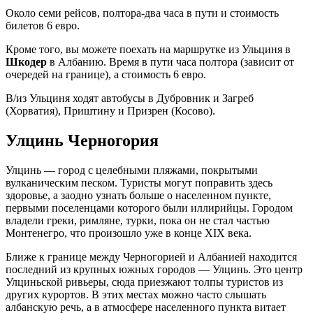
Около семи рейсов, полтора-два часа в пути и стоимость
билетов 6 евро.
Кроме того, вы можете поехать на маршрутке из Ульциня в
Шкодер
в Албанию. Время в пути часа полтора (зависит от
очередей на границе), а стоимость 6 евро.
В/из Ульциня ходят автобусы в Дубровник и Загреб
(Хорватия), Приштину и Призрен (Косово).
Улцинь Черногория
Улцинь — город с целебными пляжами, покрытыми
вулканическим песком. Туристы могут поправить здесь
здоровье, а заодно узнать больше о населенном пункте,
первыми поселенцами которого были иллирийцы. Городом
владели греки, римляне, турки, пока он не стал частью
Монтенегро, что произошло уже в конце XIX века.
Ближе к границе между Черногорией и Албанией находится
последний из крупных южных городов — Улцинь. Это центр
Улциньской ривьеры, сюда приезжают толпы туристов из
других курортов. В этих местах можно часто слышать
албанскую речь, а в атмосфере населенного пункта витает