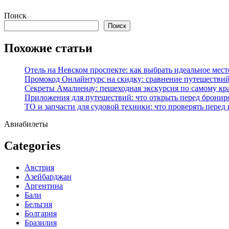
Перейти
Поиск
к
Поиск
содержимому
Похожие статьи
Отель на Невском проспекте: как выбрать идеальное мест
Промокод Онлайнтурс на скидку: сравнение путешествий
Секреты Амалиенау: пешеходная экскурсия по самому кр
Приложения для путешествий: что открыть перед бронир
ТО и запчасти для судовой техники: что проверять перед
Авиабилеты
Categories
Австрия
Азейбарджан
Аргентина
Бали
Бельгия
Болгария
Бразилия