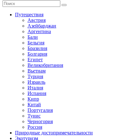
Путешествия
Австрия
Азейбарджан
Аргентина
Бали
Бельгия
Бразилия
Болгария
Египет
Великобритания
Вьетнам
Турция
Израиль
Италия
Испания
Кипр
Китай
Португалия
Тунис
Черногория
Россия
Природные достопримечательности
Экотуризм