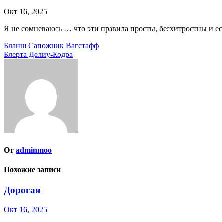
Окт 16, 2025
Я не сомневаюсь … что эти правила просты, бесхитростны и е
Навигация
Бланш Сапожник Вагстафф
Блерта Делиу-Кодра
по
записям
От
adminmoo
Похожие записи
Дорогая
Окт 16, 2025