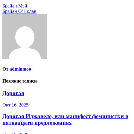
Навигация
Брайан Мэй
Брайан О’Нолан
по
записям
От
adminmoo
Похожие записи
Дорогая
Окт 16, 2025
Дорогая Иджавеле, или манифест феминистки в
пятнадцати предложениях