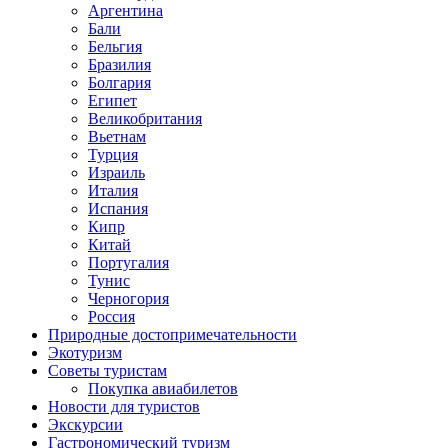
Аргентина
Бали
Бельгия
Бразилия
Болгария
Египет
Великобритания
Вьетнам
Турция
Израиль
Италия
Испания
Кипр
Китай
Португалия
Тунис
Черногория
Россия
Природные достопримечательности
Экотуризм
Советы туристам
Покупка авиабилетов
Новости для туристов
Экскурсии
Гастрономический туризм