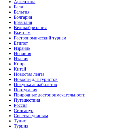
Аргентина
Бали
Бельгия
Болгария
Бразилия
Великобритания
Вьетнам
Гастрономический туризм
Египет
Израиль
Испания
Италия
Кипр
Китай
Новостая лента
Новости для туристов
Покупка авиабилетов
Португалия
Природные достопримечательности
Путешествия
Россия
Сингапур
Советы туристам
Тунис
Турция