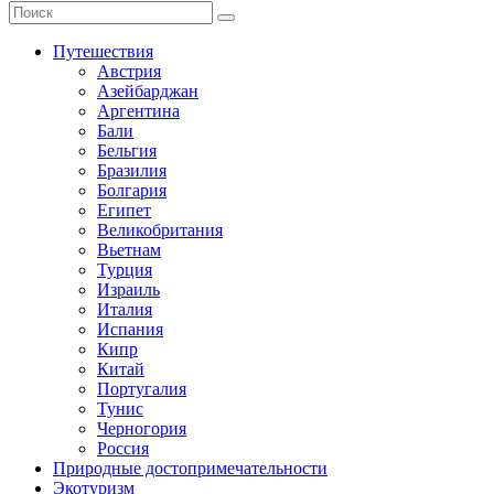
Путешествия
Австрия
Азейбарджан
Аргентина
Бали
Бельгия
Бразилия
Болгария
Египет
Великобритания
Вьетнам
Турция
Израиль
Италия
Испания
Кипр
Китай
Португалия
Тунис
Черногория
Россия
Природные достопримечательности
Экотуризм