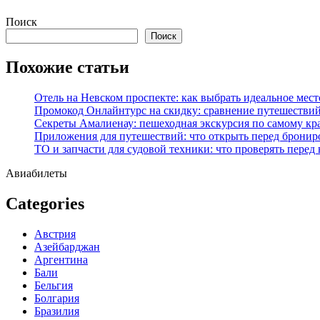
Перейти
Поиск
к
Поиск
содержимому
Похожие статьи
Отель на Невском проспекте: как выбрать идеальное мест
Промокод Онлайнтурс на скидку: сравнение путешествий
Секреты Амалиенау: пешеходная экскурсия по самому кр
Приложения для путешествий: что открыть перед бронир
ТО и запчасти для судовой техники: что проверять перед
Авиабилеты
Categories
Австрия
Азейбарджан
Аргентина
Бали
Бельгия
Болгария
Бразилия