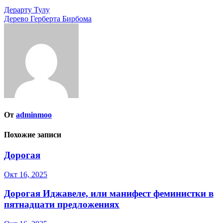
Навигация
Дерарту Тулу
Дерево Герберта Бирбома
по
записям
От
adminmoo
Похожие записи
Дорогая
Окт 16, 2025
Дорогая Иджавеле, или манифест феминистки в
пятнадцати предложениях