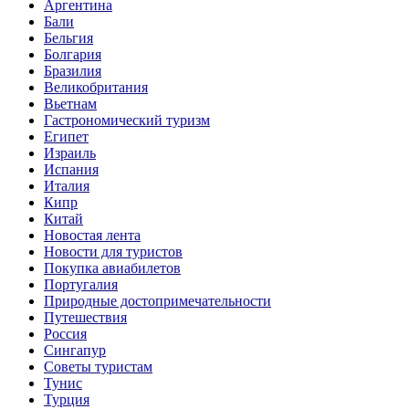
Аргентина
Бали
Бельгия
Болгария
Бразилия
Великобритания
Вьетнам
Гастрономический туризм
Египет
Израиль
Испания
Италия
Кипр
Китай
Новостая лента
Новости для туристов
Покупка авиабилетов
Португалия
Природные достопримечательности
Путешествия
Россия
Сингапур
Советы туристам
Тунис
Турция