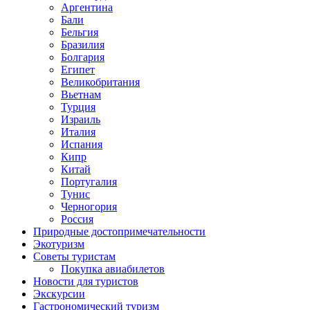
Аргентина
Бали
Бельгия
Бразилия
Болгария
Египет
Великобритания
Вьетнам
Турция
Израиль
Италия
Испания
Кипр
Китай
Португалия
Тунис
Черногория
Россия
Природные достопримечательности
Экотуризм
Советы туристам
Покупка авиабилетов
Новости для туристов
Экскурсии
Гастрономический туризм