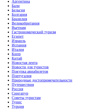
Аргентина
Бали
Бельгия
Болгария
Бразилия
Великобритания
Вьетнам
Гастрономический туризм
Египет
Израиль
Испания
Италия
Кипр
Китай
Новостая лента
Новости для туристов
Покупка авиабилетов
Португалия
Природные достопримечательности
Путешествия
Россия
Сингапур
Советы туристам
Тунис
Турция