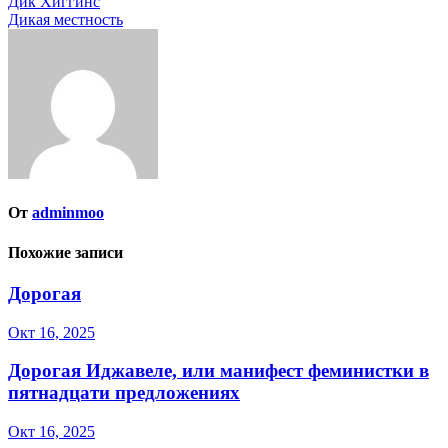
Навигация
Дик Хиггинс
Дикая местность
по
записям
От
adminmoo
Похожие записи
Дорогая
Окт 16, 2025
Дорогая Иджавеле, или манифест феминистки в
пятнадцати предложениях
Окт 16, 2025