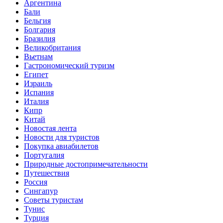
Аргентина
Бали
Бельгия
Болгария
Бразилия
Великобритания
Вьетнам
Гастрономический туризм
Египет
Израиль
Испания
Италия
Кипр
Китай
Новостая лента
Новости для туристов
Покупка авиабилетов
Португалия
Природные достопримечательности
Путешествия
Россия
Сингапур
Советы туристам
Тунис
Турция