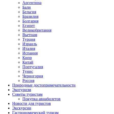
Аргентина
Бали
Бельгия
Бразилия
Болгария
Египет
Великобритания
Вьетнам
Турция
Израиль
Италия
Испания
Кипр
Китай
Португалия
Тунис
Черногория
Россия
Природные достопримечательности
Экотуризм
Советы туристам
Покупка авиабилетов
Новости для туристов
Экскурсии
Гастрономический туризм