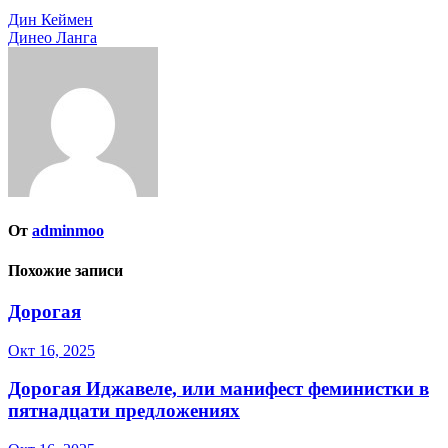
Навигация
Дин Кеймен
Динео Ланга
по
записям
От
adminmoo
Похожие записи
Дорогая
Окт 16, 2025
Дорогая Иджавеле, или манифест феминистки в
пятнадцати предложениях