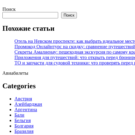
Перейти
Поиск
к
Поиск
содержимому
Похожие статьи
Отель на Невском проспекте: как выбрать идеальное мест
Промокод Онлайнтурс на скидку: сравнение путешествий
Секреты Амалиенау: пешеходная экскурсия по самому кр
Приложения для путешествий: что открыть перед бронир
ТО и запчасти для судовой техники: что проверять перед
Авиабилеты
Categories
Австрия
Азейбарджан
Аргентина
Бали
Бельгия
Болгария
Бразилия