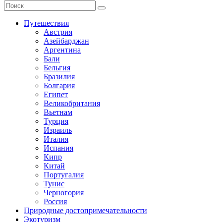
Путешествия
Австрия
Азейбарджан
Аргентина
Бали
Бельгия
Бразилия
Болгария
Египет
Великобритания
Вьетнам
Турция
Израиль
Италия
Испания
Кипр
Китай
Португалия
Тунис
Черногория
Россия
Природные достопримечательности
Экотуризм