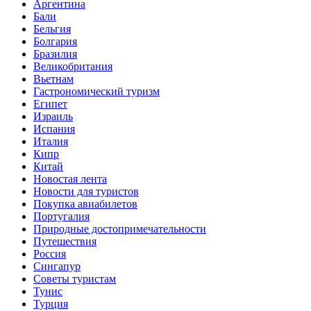
Аргентина
Бали
Бельгия
Болгария
Бразилия
Великобритания
Вьетнам
Гастрономический туризм
Египет
Израиль
Испания
Италия
Кипр
Китай
Новостая лента
Новости для туристов
Покупка авиабилетов
Португалия
Природные достопримечательности
Путешествия
Россия
Сингапур
Советы туристам
Тунис
Турция