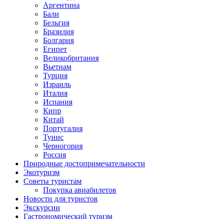
Аргентина
Бали
Бельгия
Бразилия
Болгария
Египет
Великобритания
Вьетнам
Турция
Израиль
Италия
Испания
Кипр
Китай
Португалия
Тунис
Черногория
Россия
Природные достопримечательности
Экотуризм
Советы туристам
Покупка авиабилетов
Новости для туристов
Экскурсии
Гастрономический туризм