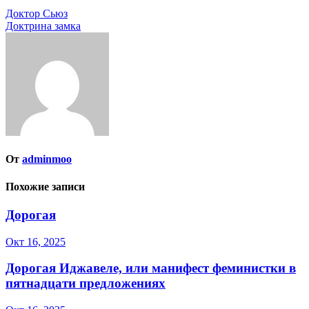
Навигация
Доктор Сьюз
Доктрина замка
по
записям
От
adminmoo
Похожие записи
Дорогая
Окт 16, 2025
Дорогая Иджавеле, или манифест феминистки в
пятнадцати предложениях