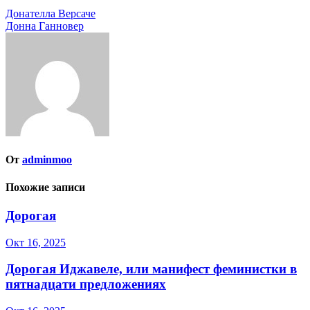
Навигация
Донателла Версаче
Донна Ганновер
по
записям
От
adminmoo
Похожие записи
Дорогая
Окт 16, 2025
Дорогая Иджавеле, или манифест феминистки в
пятнадцати предложениях