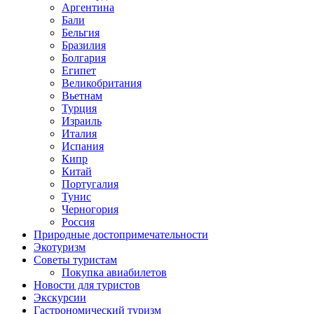
Аргентина
Бали
Бельгия
Бразилия
Болгария
Египет
Великобритания
Вьетнам
Турция
Израиль
Италия
Испания
Кипр
Китай
Португалия
Тунис
Черногория
Россия
Природные достопримечательности
Экотуризм
Советы туристам
Покупка авиабилетов
Новости для туристов
Экскурсии
Гастрономический туризм