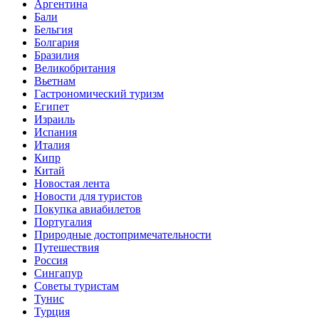
Аргентина
Бали
Бельгия
Болгария
Бразилия
Великобритания
Вьетнам
Гастрономический туризм
Египет
Израиль
Испания
Италия
Кипр
Китай
Новостая лента
Новости для туристов
Покупка авиабилетов
Португалия
Природные достопримечательности
Путешествия
Россия
Сингапур
Советы туристам
Тунис
Турция