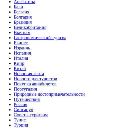
Аргентина
Бали
Бельгия
Болгария
Бразилия
Великобритания
Вьетнам
Гастрономический туризм
Египет
Израиль
Испания
Италия
Кипр
Китай
Новостая лента
Новости для туристов
Покупка авиабилетов
Португалия
Природные достопримечательности
Путешествия
Россия
Сингапур
Советы туристам
Тунис
Турция