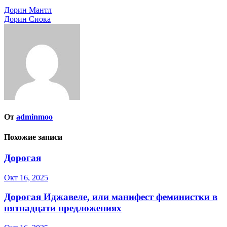
Навигация
Дорин Мантл
Дорин Сиока
по
записям
От
adminmoo
Похожие записи
Дорогая
Окт 16, 2025
Дорогая Иджавеле, или манифест феминистки в
пятнадцати предложениях