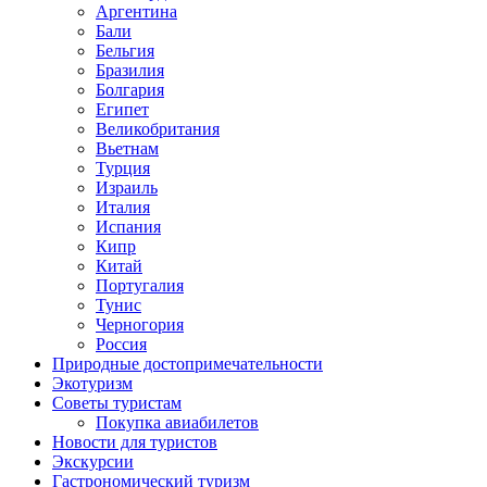
Аргентина
Бали
Бельгия
Бразилия
Болгария
Египет
Великобритания
Вьетнам
Турция
Израиль
Италия
Испания
Кипр
Китай
Португалия
Тунис
Черногория
Россия
Природные достопримечательности
Экотуризм
Советы туристам
Покупка авиабилетов
Новости для туристов
Экскурсии
Гастрономический туризм