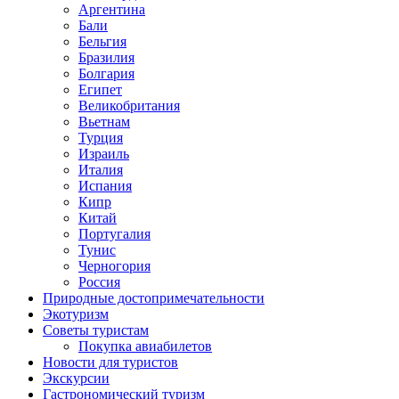
Аргентина
Бали
Бельгия
Бразилия
Болгария
Египет
Великобритания
Вьетнам
Турция
Израиль
Италия
Испания
Кипр
Китай
Португалия
Тунис
Черногория
Россия
Природные достопримечательности
Экотуризм
Советы туристам
Покупка авиабилетов
Новости для туристов
Экскурсии
Гастрономический туризм