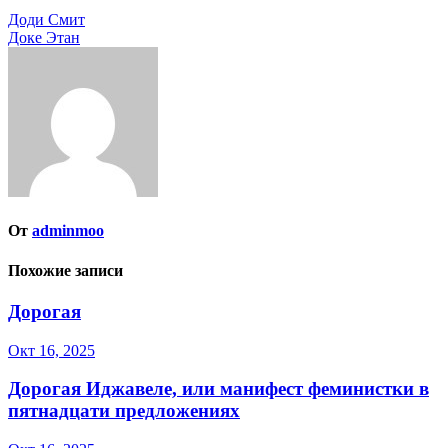
Навигация
Доди Смит
Доке Этан
по
записям
От
adminmoo
Похожие записи
Дорогая
Окт 16, 2025
Дорогая Иджавеле, или манифест феминистки в
пятнадцати предложениях