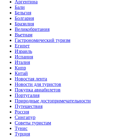
Аргентина
Бали
Бельгия
Болгария
Бразилия
Великобритания
Вьетнам
Гастрономический туризм
Египет
Израиль
Испания
Италия
Кипр
Китай
Новостая лента
Новости для туристов
Покупка авиабилетов
Португалия
Природные достопримечательности
Путешествия
Россия
Сингапур
Советы туристам
Тунис
Турция