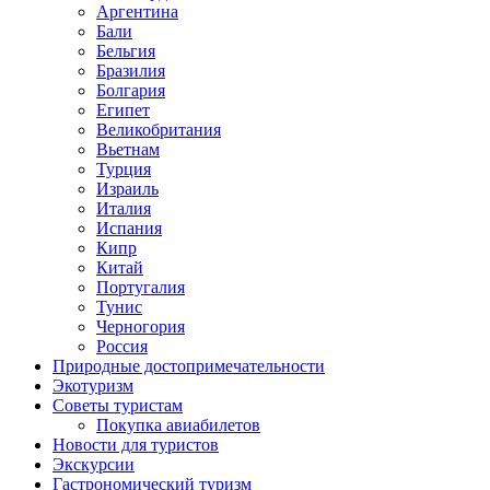
Аргентина
Бали
Бельгия
Бразилия
Болгария
Египет
Великобритания
Вьетнам
Турция
Израиль
Италия
Испания
Кипр
Китай
Португалия
Тунис
Черногория
Россия
Природные достопримечательности
Экотуризм
Советы туристам
Покупка авиабилетов
Новости для туристов
Экскурсии
Гастрономический туризм