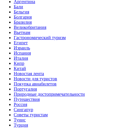
Аргентина
Бали
Бельгия
Болгария
Бразилия
Великобритания
Вьетнам
Гастрономический туризм
Египет
Израиль
Испания
Италия
Кипр
Китай
Новостая лента
Новости для туристов
Покупка авиабилетов
Португалия
Природные достопримечательности
Путешествия
Россия
Сингапур
Советы туристам
Тунис
Турция