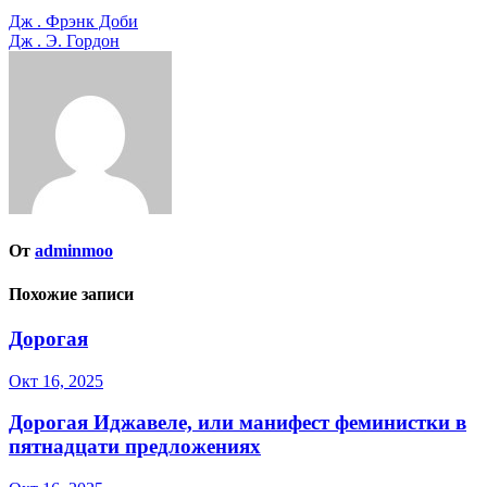
Навигация
Дж . Фрэнк Доби
Дж . Э. Гордон
по
записям
От
adminmoo
Похожие записи
Дорогая
Окт 16, 2025
Дорогая Иджавеле, или манифест феминистки в
пятнадцати предложениях