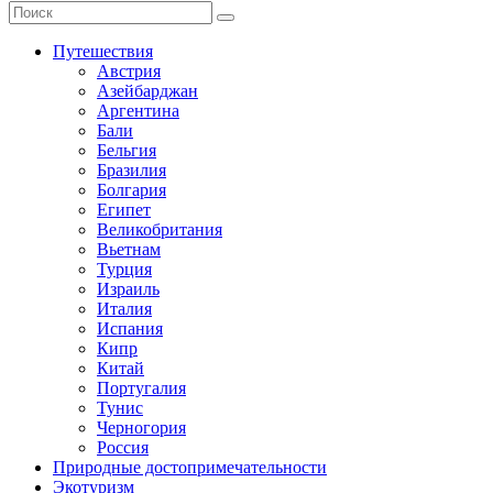
Путешествия
Австрия
Азейбарджан
Аргентина
Бали
Бельгия
Бразилия
Болгария
Египет
Великобритания
Вьетнам
Турция
Израиль
Италия
Испания
Кипр
Китай
Португалия
Тунис
Черногория
Россия
Природные достопримечательности
Экотуризм