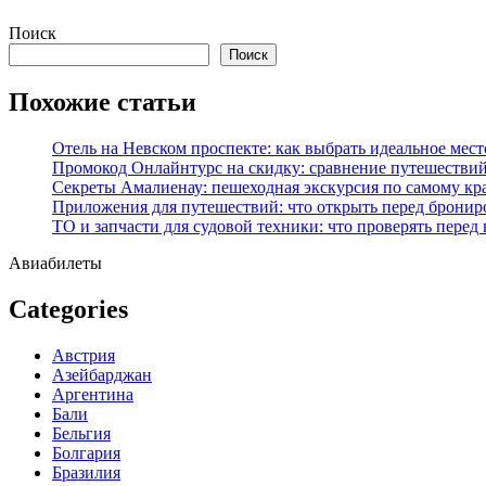
Перейти
Поиск
к
Поиск
содержимому
Похожие статьи
Отель на Невском проспекте: как выбрать идеальное мест
Промокод Онлайнтурс на скидку: сравнение путешествий
Секреты Амалиенау: пешеходная экскурсия по самому кр
Приложения для путешествий: что открыть перед бронир
ТО и запчасти для судовой техники: что проверять перед
Авиабилеты
Categories
Австрия
Азейбарджан
Аргентина
Бали
Бельгия
Болгария
Бразилия