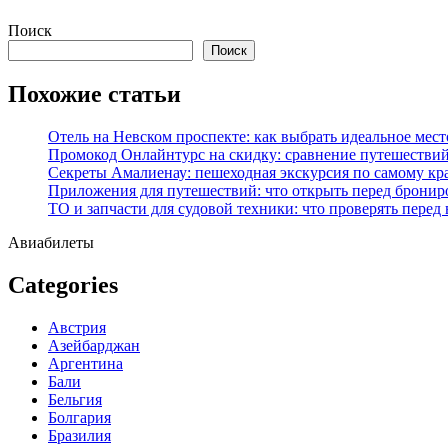
Перейти
Поиск
к
Поиск
содержимому
Похожие статьи
Отель на Невском проспекте: как выбрать идеальное мест
Промокод Онлайнтурс на скидку: сравнение путешествий
Секреты Амалиенау: пешеходная экскурсия по самому кр
Приложения для путешествий: что открыть перед бронир
ТО и запчасти для судовой техники: что проверять перед
Авиабилеты
Categories
Австрия
Азейбарджан
Аргентина
Бали
Бельгия
Болгария
Бразилия