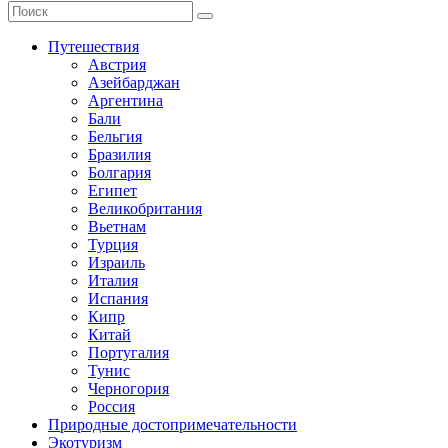
Путешествия
Австрия
Азейбарджан
Аргентина
Бали
Бельгия
Бразилия
Болгария
Египет
Великобритания
Вьетнам
Турция
Израиль
Италия
Испания
Кипр
Китай
Португалия
Тунис
Черногория
Россия
Природные достопримечательности
Экотуризм