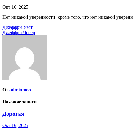
Окт 16, 2025
Нет никакой уверенности, кроме того, что нет никакой уверенн
Навигация
Джеффри Уэст
Джеффри Чосер
по
записям
От
adminmoo
Похожие записи
Дорогая
Окт 16, 2025