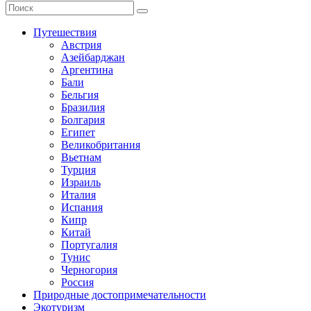
Путешествия
Австрия
Азейбарджан
Аргентина
Бали
Бельгия
Бразилия
Болгария
Египет
Великобритания
Вьетнам
Турция
Израиль
Италия
Испания
Кипр
Китай
Португалия
Тунис
Черногория
Россия
Природные достопримечательности
Экотуризм