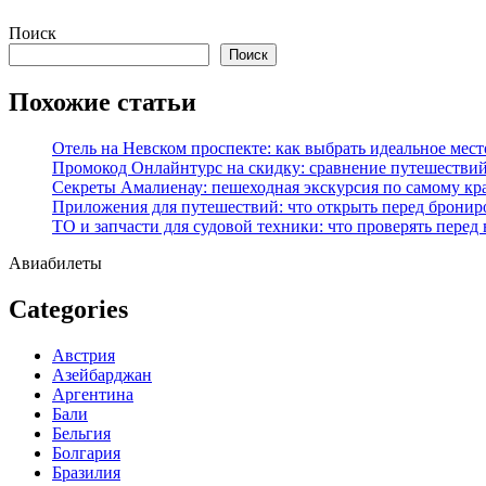
Перейти
Поиск
к
Поиск
содержимому
Похожие статьи
Отель на Невском проспекте: как выбрать идеальное мест
Промокод Онлайнтурс на скидку: сравнение путешествий
Секреты Амалиенау: пешеходная экскурсия по самому кр
Приложения для путешествий: что открыть перед бронир
ТО и запчасти для судовой техники: что проверять перед
Авиабилеты
Categories
Австрия
Азейбарджан
Аргентина
Бали
Бельгия
Болгария
Бразилия