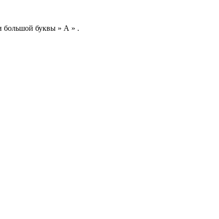
 большой буквы » А » .