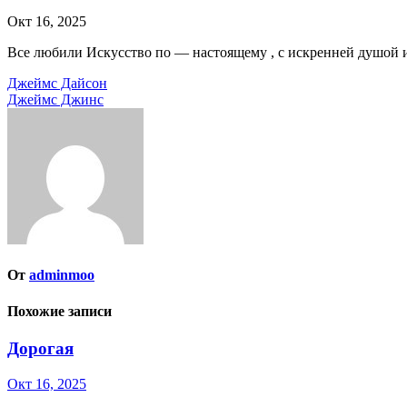
Окт 16, 2025
Все любили Искусство по — настоящему , с искренней душой и
Навигация
Джеймс Дайсон
Джеймс Джинс
по
записям
От
adminmoo
Похожие записи
Дорогая
Окт 16, 2025