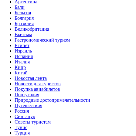
Аргентина
Бали
Бельгия
Болгария
Бразилия
Великобритания
Вьетнам
Гастрономический туризм
Египет
Израиль
Испания
Италия
Кипр
Китай
Новостая лента
Новости для туристов
Покупка авиабилетов
Португалия
Природные достопримечательности
Путешествия
Россия
Сингапур
Советы туристам
Тунис
Турция