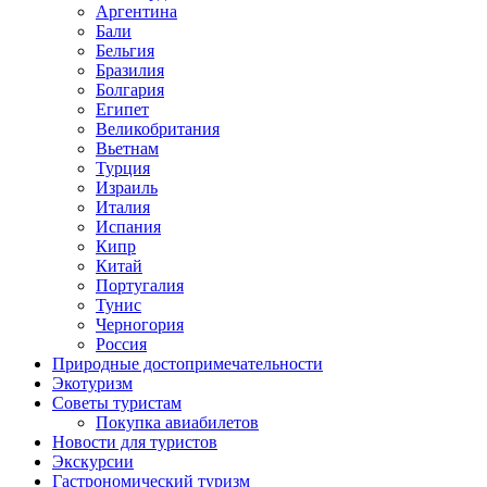
Аргентина
Бали
Бельгия
Бразилия
Болгария
Египет
Великобритания
Вьетнам
Турция
Израиль
Италия
Испания
Кипр
Китай
Португалия
Тунис
Черногория
Россия
Природные достопримечательности
Экотуризм
Советы туристам
Покупка авиабилетов
Новости для туристов
Экскурсии
Гастрономический туризм