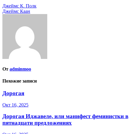
Навигация
Джеймс К. Полк
Джеймс Каан
по
записям
От
adminmoo
Похожие записи
Дорогая
Окт 16, 2025
Дорогая Иджавеле, или манифест феминистки в
пятнадцати предложениях