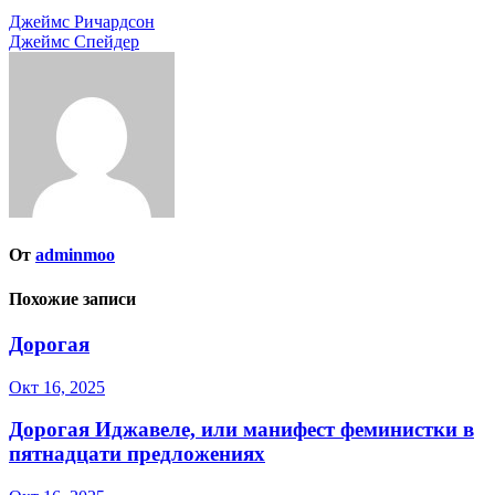
Навигация
Джеймс Ричардсон
Джеймс Спейдер
по
записям
От
adminmoo
Похожие записи
Дорогая
Окт 16, 2025
Дорогая Иджавеле, или манифест феминистки в
пятнадцати предложениях