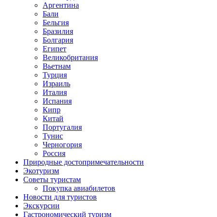
Аргентина
Бали
Бельгия
Бразилия
Болгария
Египет
Великобритания
Вьетнам
Турция
Израиль
Италия
Испания
Кипр
Китай
Португалия
Тунис
Черногория
Россия
Природные достопримечательности
Экотуризм
Советы туристам
Покупка авиабилетов
Новости для туристов
Экскурсии
Гастрономический туризм