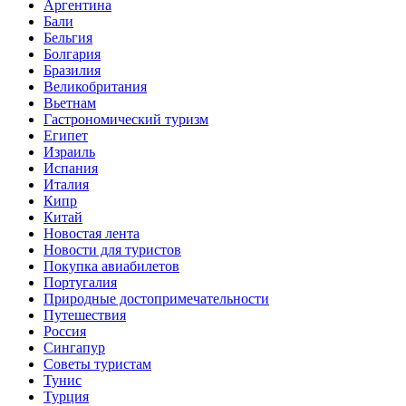
Аргентина
Бали
Бельгия
Болгария
Бразилия
Великобритания
Вьетнам
Гастрономический туризм
Египет
Израиль
Испания
Италия
Кипр
Китай
Новостая лента
Новости для туристов
Покупка авиабилетов
Португалия
Природные достопримечательности
Путешествия
Россия
Сингапур
Советы туристам
Тунис
Турция