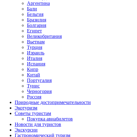
Аргентина
Бали
Бельгия
Бразилия
Болгария
Египет
Великобритания
Вьетнам
Турция
Израиль
Италия
Испания
Кипр
Китай
Португалия
Тунис
Черногория
Россия
Природные достопримечательности
Экотуризм
Советы туристам
Покупка авиабилетов
Новости для туристов
Экскурсии
Гастрономический туризм