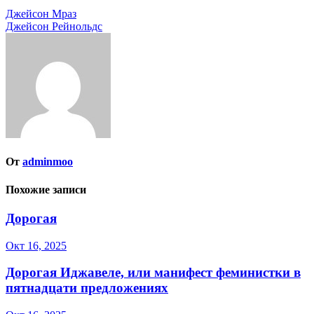
Навигация
Джейсон Мраз
Джейсон Рейнольдс
по
записям
От
adminmoo
Похожие записи
Дорогая
Окт 16, 2025
Дорогая Иджавеле, или манифест феминистки в
пятнадцати предложениях