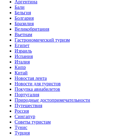
Аргентина
Бали
Бельгия
Болгария
Бразилия
Великобритания
Вьетнам
Гастрономический туризм
Египет
Израиль
Испания
Италия
Кипр
Китай
Новостая лента
Новости для туристов
Покупка авиабилетов
Португалия
Природные достопримечательности
Путешествия
Россия
Сингапур
Советы туристам
Тунис
Турция