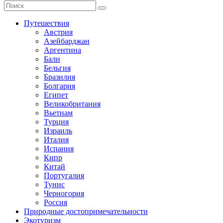
Путешествия
Австрия
Азейбарджан
Аргентина
Бали
Бельгия
Бразилия
Болгария
Египет
Великобритания
Вьетнам
Турция
Израиль
Италия
Испания
Кипр
Китай
Португалия
Тунис
Черногория
Россия
Природные достопримечательности
Экотуризм