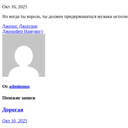
Окт 16, 2025
Но когда ты король, ты должен придерживаться музыки испол
Навигация
Дженис Джоплин
Дженифер Намуянгу
по
записям
От
adminmoo
Похожие записи
Дорогая
Окт 16, 2025