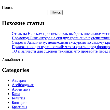
Перейти
Поиск
к
Поиск
содержимому
Похожие статьи
Отель на Невском проспекте: как выбрать идеальное мест
Промокод Онлайнтурс на скидку: сравнение путешествий
Секреты Амалиенау: пешеходная экскурсия по самому кр
Приложения для путешествий: что открыть перед бронир
ТО и запчасти для судовой техники: что проверять перед
Авиабилеты
Categories
Австрия
Азейбарджан
Аргентина
Бали
Бельгия
Болгария
Бразилия