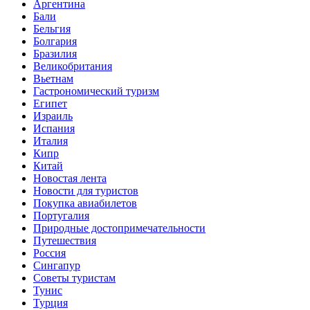
Аргентина
Бали
Бельгия
Болгария
Бразилия
Великобритания
Вьетнам
Гастрономический туризм
Египет
Израиль
Испания
Италия
Кипр
Китай
Новостая лента
Новости для туристов
Покупка авиабилетов
Португалия
Природные достопримечательности
Путешествия
Россия
Сингапур
Советы туристам
Тунис
Турция