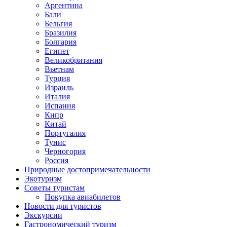
Аргентина
Бали
Бельгия
Бразилия
Болгария
Египет
Великобритания
Вьетнам
Турция
Израиль
Италия
Испания
Кипр
Китай
Португалия
Тунис
Черногория
Россия
Природные достопримечательности
Экотуризм
Советы туристам
Покупка авиабилетов
Новости для туристов
Экскурсии
Гастрономический туризм