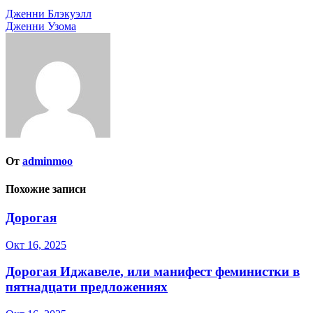
Навигация
Дженни Блэкуэлл
Дженни Узома
по
записям
От
adminmoo
Похожие записи
Дорогая
Окт 16, 2025
Дорогая Иджавеле, или манифест феминистки в
пятнадцати предложениях