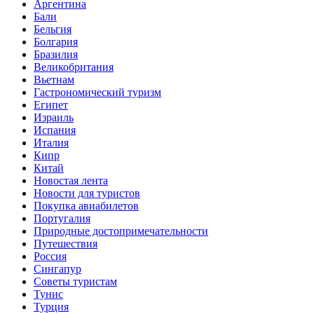
Аргентина
Бали
Бельгия
Болгария
Бразилия
Великобритания
Вьетнам
Гастрономический туризм
Египет
Израиль
Испания
Италия
Кипр
Китай
Новостая лента
Новости для туристов
Покупка авиабилетов
Португалия
Природные достопримечательности
Путешествия
Россия
Сингапур
Советы туристам
Тунис
Турция