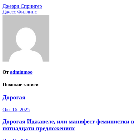
Навигация
Джерри Спрингер
Джесс Филлипс
по
записям
От
adminmoo
Похожие записи
Дорогая
Окт 16, 2025
Дорогая Иджавеле, или манифест феминистки в
пятнадцати предложениях