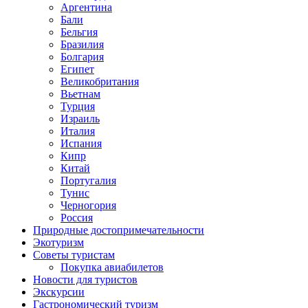
Аргентина
Бали
Бельгия
Бразилия
Болгария
Египет
Великобритания
Вьетнам
Турция
Израиль
Италия
Испания
Кипр
Китай
Португалия
Тунис
Черногория
Россия
Природные достопримечательности
Экотуризм
Советы туристам
Покупка авиабилетов
Новости для туристов
Экскурсии
Гастрономический туризм