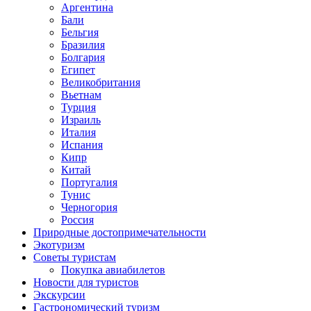
Аргентина
Бали
Бельгия
Бразилия
Болгария
Египет
Великобритания
Вьетнам
Турция
Израиль
Италия
Испания
Кипр
Китай
Португалия
Тунис
Черногория
Россия
Природные достопримечательности
Экотуризм
Советы туристам
Покупка авиабилетов
Новости для туристов
Экскурсии
Гастрономический туризм