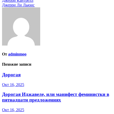
Навигация
Джерри Кантрелл
Джерри Ли Льюис
по
записям
От
adminmoo
Похожие записи
Дорогая
Окт 16, 2025
Дорогая Иджавеле, или манифест феминистки в
пятнадцати предложениях
Окт 16, 2025