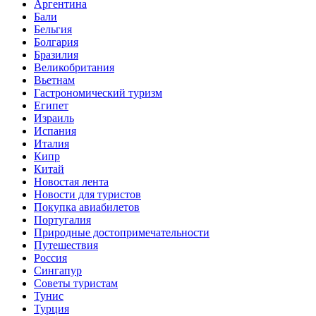
Аргентина
Бали
Бельгия
Болгария
Бразилия
Великобритания
Вьетнам
Гастрономический туризм
Египет
Израиль
Испания
Италия
Кипр
Китай
Новостая лента
Новости для туристов
Покупка авиабилетов
Португалия
Природные достопримечательности
Путешествия
Россия
Сингапур
Советы туристам
Тунис
Турция