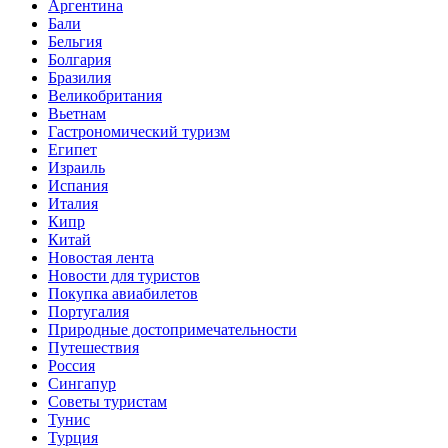
Аргентина
Бали
Бельгия
Болгария
Бразилия
Великобритания
Вьетнам
Гастрономический туризм
Египет
Израиль
Испания
Италия
Кипр
Китай
Новостая лента
Новости для туристов
Покупка авиабилетов
Португалия
Природные достопримечательности
Путешествия
Россия
Сингапур
Советы туристам
Тунис
Турция