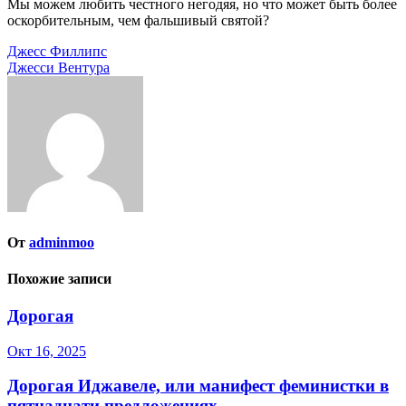
Мы можем любить честного негодяя, но что может быть более
оскорбительным, чем фальшивый святой?
Навигация
Джесс Филлипс
Джесси Вентура
по
записям
От
adminmoo
Похожие записи
Дорогая
Окт 16, 2025
Дорогая Иджавеле, или манифест феминистки в
пятнадцати предложениях