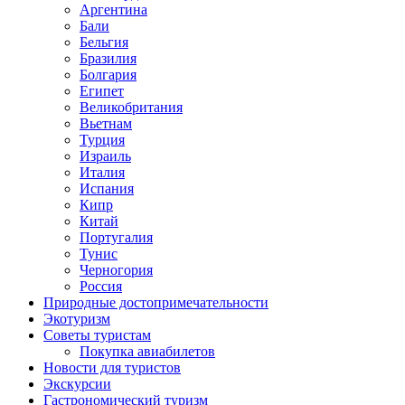
Аргентина
Бали
Бельгия
Бразилия
Болгария
Египет
Великобритания
Вьетнам
Турция
Израиль
Италия
Испания
Кипр
Китай
Португалия
Тунис
Черногория
Россия
Природные достопримечательности
Экотуризм
Советы туристам
Покупка авиабилетов
Новости для туристов
Экскурсии
Гастрономический туризм