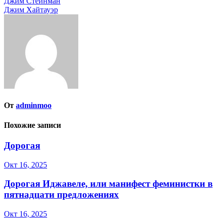
Навигация
Джим Стейнман
Джим Хайтауэр
по
записям
От
adminmoo
Похожие записи
Дорогая
Окт 16, 2025
Дорогая Иджавеле, или манифест феминистки в
пятнадцати предложениях
Окт 16, 2025