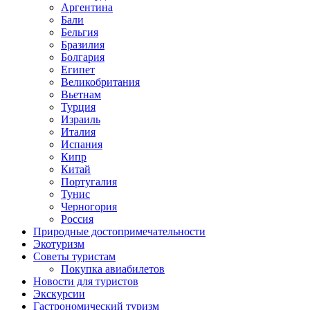
Аргентина
Бали
Бельгия
Бразилия
Болгария
Египет
Великобритания
Вьетнам
Турция
Израиль
Италия
Испания
Кипр
Китай
Португалия
Тунис
Черногория
Россия
Природные достопримечательности
Экотуризм
Советы туристам
Покупка авиабилетов
Новости для туристов
Экскурсии
Гастрономический туризм