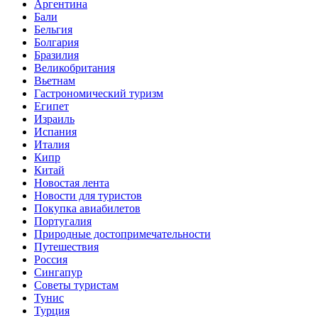
Аргентина
Бали
Бельгия
Болгария
Бразилия
Великобритания
Вьетнам
Гастрономический туризм
Египет
Израиль
Испания
Италия
Кипр
Китай
Новостая лента
Новости для туристов
Покупка авиабилетов
Португалия
Природные достопримечательности
Путешествия
Россия
Сингапур
Советы туристам
Тунис
Турция