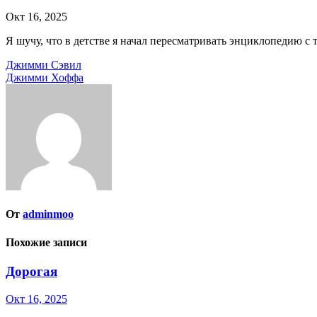
Окт 16, 2025
Я шучу, что в детстве я начал пересматривать энциклопедию с 
Навигация
Джимми Сэвил
Джимми Хоффа
по
записям
От
adminmoo
Похожие записи
Дорогая
Окт 16, 2025