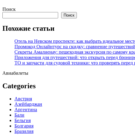
Перейти
Поиск
к
Поиск
содержимому
Похожие статьи
Отель на Невском проспекте: как выбрать идеальное мест
Промокод Онлайнтурс на скидку: сравнение путешествий
Секреты Амалиенау: пешеходная экскурсия по самому кр
Приложения для путешествий: что открыть перед бронир
ТО и запчасти для судовой техники: что проверять перед
Авиабилеты
Categories
Австрия
Азейбарджан
Аргентина
Бали
Бельгия
Болгария
Бразилия