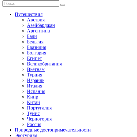
Путешествия
Австрия
Азейбарджан
Аргентина
Бали
Бельгия
Бразилия
Болгария
Египет
Великобритания
Вьетнам
Турция
Израиль
Италия
Испания
Кипр
Китай
Португалия
Тунис
Черногория
Россия
Природные достопримечательности
Экотуризм