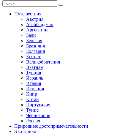
Путешествия
Австрия
Азейбарджан
Аргентина
Бали
Бельгия
Бразилия
Болгария
Египет
Великобритания
Вьетнам
Турция
Израиль
Италия
Испания
Кипр
Китай
Португалия
Тунис
Черногория
Россия
Природные достопримечательности
Экотуризм