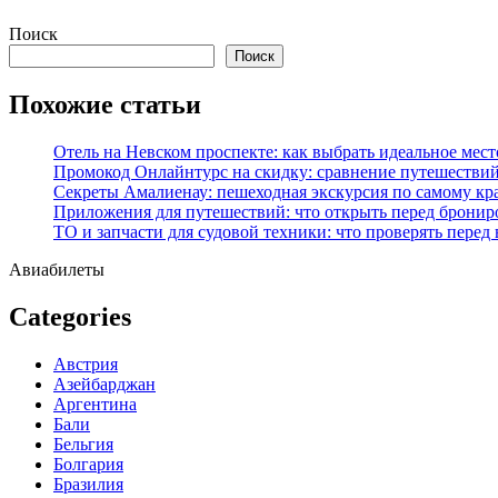
Перейти
Поиск
к
Поиск
содержимому
Похожие статьи
Отель на Невском проспекте: как выбрать идеальное мест
Промокод Онлайнтурс на скидку: сравнение путешествий
Секреты Амалиенау: пешеходная экскурсия по самому кр
Приложения для путешествий: что открыть перед бронир
ТО и запчасти для судовой техники: что проверять перед
Авиабилеты
Categories
Австрия
Азейбарджан
Аргентина
Бали
Бельгия
Болгария
Бразилия