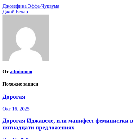
Навигация
Джозефина Эффа-Чуквума
Джой Бехар
по
записям
От
adminmoo
Похожие записи
Дорогая
Окт 16, 2025
Дорогая Иджавеле, или манифест феминистки в
пятнадцати предложениях