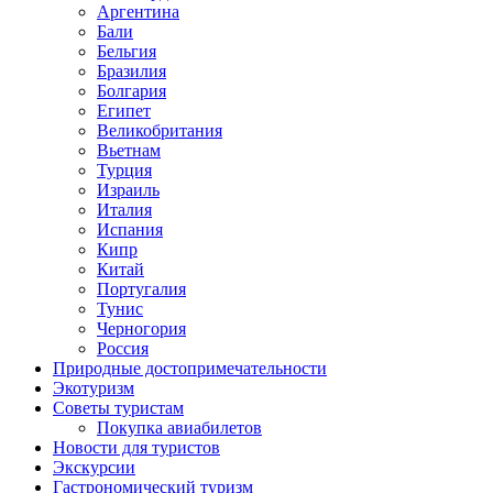
Аргентина
Бали
Бельгия
Бразилия
Болгария
Египет
Великобритания
Вьетнам
Турция
Израиль
Италия
Испания
Кипр
Китай
Португалия
Тунис
Черногория
Россия
Природные достопримечательности
Экотуризм
Советы туристам
Покупка авиабилетов
Новости для туристов
Экскурсии
Гастрономический туризм