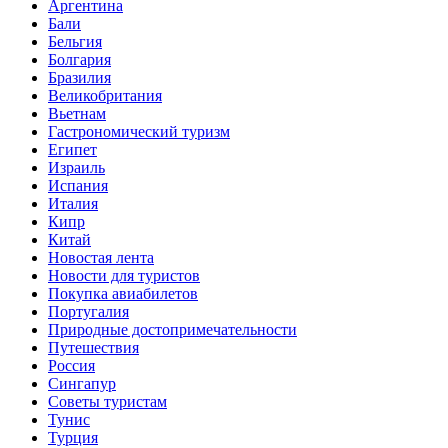
Аргентина
Бали
Бельгия
Болгария
Бразилия
Великобритания
Вьетнам
Гастрономический туризм
Египет
Израиль
Испания
Италия
Кипр
Китай
Новостая лента
Новости для туристов
Покупка авиабилетов
Португалия
Природные достопримечательности
Путешествия
Россия
Сингапур
Советы туристам
Тунис
Турция