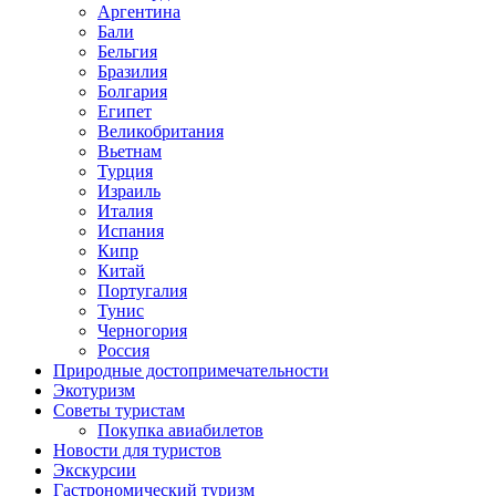
Аргентина
Бали
Бельгия
Бразилия
Болгария
Египет
Великобритания
Вьетнам
Турция
Израиль
Италия
Испания
Кипр
Китай
Португалия
Тунис
Черногория
Россия
Природные достопримечательности
Экотуризм
Советы туристам
Покупка авиабилетов
Новости для туристов
Экскурсии
Гастрономический туризм