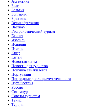
Аргентина
Бали
Бельгия
Болгария
Бразилия
Великобритания
Вьетнам
Гастрономический туризм
Египет
Израиль
Испания
Италия
Кипр
Китай
Новостая лента
Новости для туристов
Покупка авиабилетов
Португалия
Природные достопримечательности
Путешествия
Россия
Сингапур
Советы туристам
Тунис
Турция