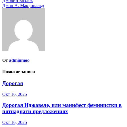
Навигация
Джолин Блэлок
Джон А. Макдональд
по
записям
От
adminmoo
Похожие записи
Дорогая
Окт 16, 2025
Дорогая Иджавеле, или манифест феминистки в
пятнадцати предложениях
Окт 16, 2025