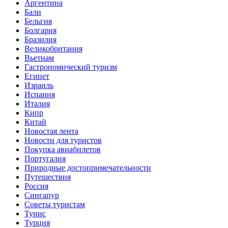
Аргентина
Бали
Бельгия
Болгария
Бразилия
Великобритания
Вьетнам
Гастрономический туризм
Египет
Израиль
Испания
Италия
Кипр
Китай
Новостая лента
Новости для туристов
Покупка авиабилетов
Португалия
Природные достопримечательности
Путешествия
Россия
Сингапур
Советы туристам
Тунис
Турция