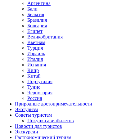
Аргентина
Бали
Бельгия
Бразилия
Болгария
Египет
Великобритания
Вьетнам
Турция
Израиль
Италия
Испания
Кипр
Китай
Португалия
Тунис
Черногория
Россия
Природные достопримечательности
Экотуризм
Советы туристам
Покупка авиабилетов
Новости для туристов
Экскурсии
Гастрономический туризм