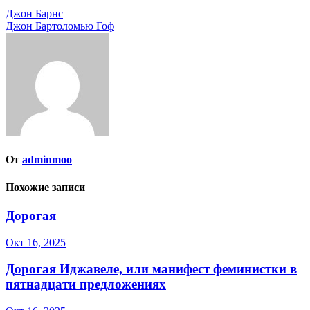
Навигация
Джон Барнс
Джон Бартоломью Гоф
по
записям
От
adminmoo
Похожие записи
Дорогая
Окт 16, 2025
Дорогая Иджавеле, или манифест феминистки в
пятнадцати предложениях