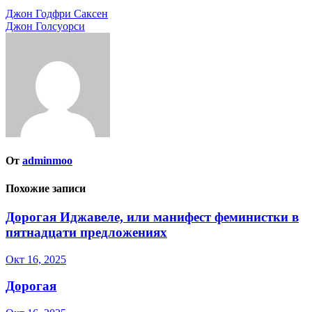
Навигация
Джон Годфри Саксен
Джон Голсуорси
по
записям
От
adminmoo
Похожие записи
Дорогая Иджавеле, или манифест феминистки в
пятнадцати предложениях
Окт 16, 2025
Дорогая