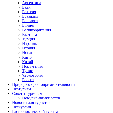
Аргентина
Бали
Бельгия
Бразилия
Болгария
Египет
Великобритания
Вьетнам
Турция
Израиль
Италия
Испания
Кипр
Китай
Португалия
Тунис
Черногория
Россия
Природные достопримечательности
Экотуризм
Советы туристам
Покупка авиабилетов
Новости для туристов
Экскурсии
Гастрономический туризм