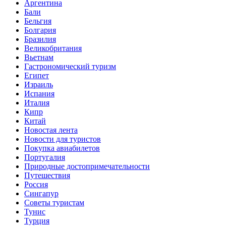
Аргентина
Бали
Бельгия
Болгария
Бразилия
Великобритания
Вьетнам
Гастрономический туризм
Египет
Израиль
Испания
Италия
Кипр
Китай
Новостая лента
Новости для туристов
Покупка авиабилетов
Португалия
Природные достопримечательности
Путешествия
Россия
Сингапур
Советы туристам
Тунис
Турция