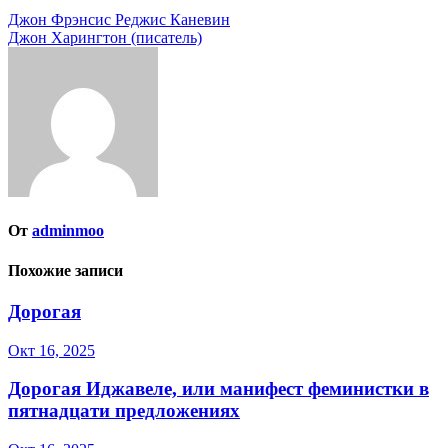
Навигация
Джон Фрэнсис Реджис Каневин
Джон Харингтон (писатель)
по
записям
От
adminmoo
Похожие записи
Дорогая
Окт 16, 2025
Дорогая Иджавеле, или манифест феминистки в
пятнадцати предложениях