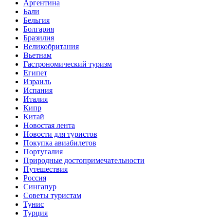
Аргентина
Бали
Бельгия
Болгария
Бразилия
Великобритания
Вьетнам
Гастрономический туризм
Египет
Израиль
Испания
Италия
Кипр
Китай
Новостая лента
Новости для туристов
Покупка авиабилетов
Португалия
Природные достопримечательности
Путешествия
Россия
Сингапур
Советы туристам
Тунис
Турция