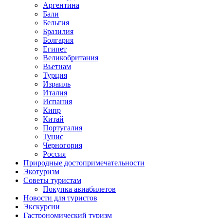
Аргентина
Бали
Бельгия
Бразилия
Болгария
Египет
Великобритания
Вьетнам
Турция
Израиль
Италия
Испания
Кипр
Китай
Португалия
Тунис
Черногория
Россия
Природные достопримечательности
Экотуризм
Советы туристам
Покупка авиабилетов
Новости для туристов
Экскурсии
Гастрономический туризм