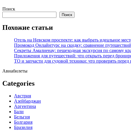
Перейти
Поиск
к
Поиск
содержимому
Похожие статьи
Отель на Невском проспекте: как выбрать идеальное мест
Промокод Онлайнтурс на скидку: сравнение путешествий
Секреты Амалиенау: пешеходная экскурсия по самому кр
Приложения для путешествий: что открыть перед бронир
ТО и запчасти для судовой техники: что проверять перед
Авиабилеты
Categories
Австрия
Азейбарджан
Аргентина
Бали
Бельгия
Болгария
Бразилия