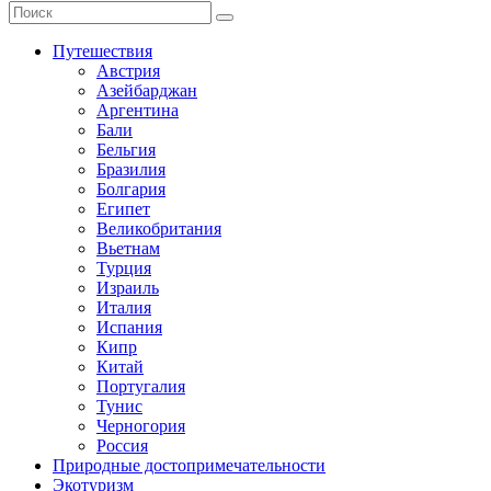
Путешествия
Австрия
Азейбарджан
Аргентина
Бали
Бельгия
Бразилия
Болгария
Египет
Великобритания
Вьетнам
Турция
Израиль
Италия
Испания
Кипр
Китай
Португалия
Тунис
Черногория
Россия
Природные достопримечательности
Экотуризм