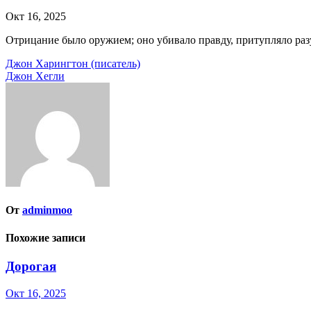
Окт 16, 2025
Отрицание было оружием; оно убивало правду, притупляло раз
Навигация
Джон Харингтон (писатель)
Джон Хегли
по
записям
От
adminmoo
Похожие записи
Дорогая
Окт 16, 2025