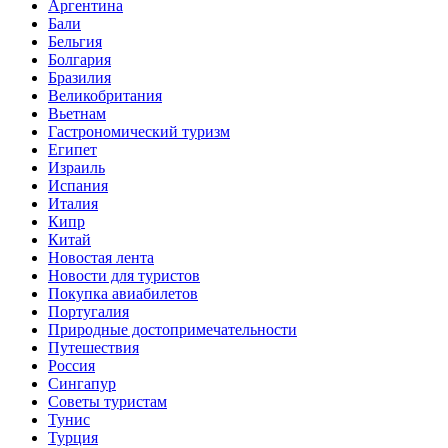
Аргентина
Бали
Бельгия
Болгария
Бразилия
Великобритания
Вьетнам
Гастрономический туризм
Египет
Израиль
Испания
Италия
Кипр
Китай
Новостая лента
Новости для туристов
Покупка авиабилетов
Португалия
Природные достопримечательности
Путешествия
Россия
Сингапур
Советы туристам
Тунис
Турция