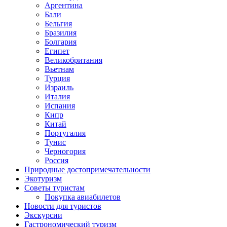
Аргентина
Бали
Бельгия
Бразилия
Болгария
Египет
Великобритания
Вьетнам
Турция
Израиль
Италия
Испания
Кипр
Китай
Португалия
Тунис
Черногория
Россия
Природные достопримечательности
Экотуризм
Советы туристам
Покупка авиабилетов
Новости для туристов
Экскурсии
Гастрономический туризм