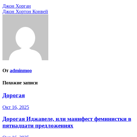
Навигация
Джон Хорган
Джон Хортон Конвей
по
записям
От
adminmoo
Похожие записи
Дорогая
Окт 16, 2025
Дорогая Иджавеле, или манифест феминистки в
пятнадцати предложениях