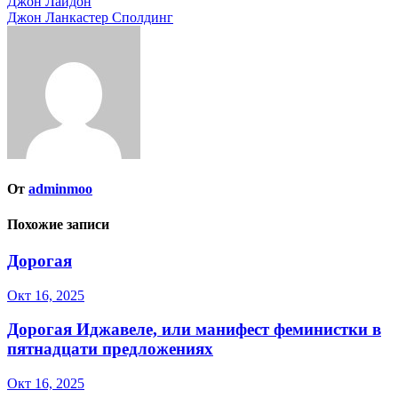
Навигация
Джон Лайдон
Джон Ланкастер Сполдинг
по
записям
От
adminmoo
Похожие записи
Дорогая
Окт 16, 2025
Дорогая Иджавеле, или манифест феминистки в
пятнадцати предложениях
Окт 16, 2025