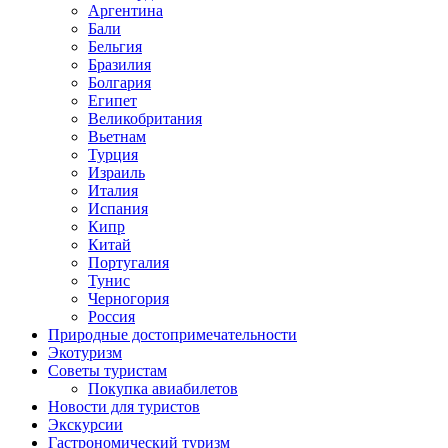
Аргентина
Бали
Бельгия
Бразилия
Болгария
Египет
Великобритания
Вьетнам
Турция
Израиль
Италия
Испания
Кипр
Китай
Португалия
Тунис
Черногория
Россия
Природные достопримечательности
Экотуризм
Советы туристам
Покупка авиабилетов
Новости для туристов
Экскурсии
Гастрономический туризм