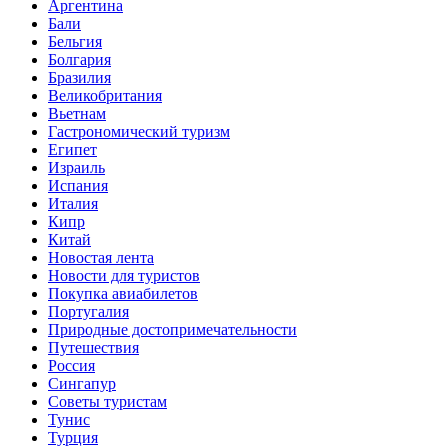
Аргентина
Бали
Бельгия
Болгария
Бразилия
Великобритания
Вьетнам
Гастрономический туризм
Египет
Израиль
Испания
Италия
Кипр
Китай
Новостая лента
Новости для туристов
Покупка авиабилетов
Португалия
Природные достопримечательности
Путешествия
Россия
Сингапур
Советы туристам
Тунис
Турция