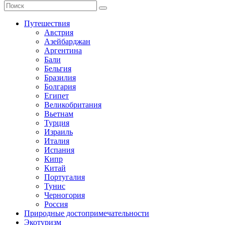
Путешествия
Австрия
Азейбарджан
Аргентина
Бали
Бельгия
Бразилия
Болгария
Египет
Великобритания
Вьетнам
Турция
Израиль
Италия
Испания
Кипр
Китай
Португалия
Тунис
Черногория
Россия
Природные достопримечательности
Экотуризм