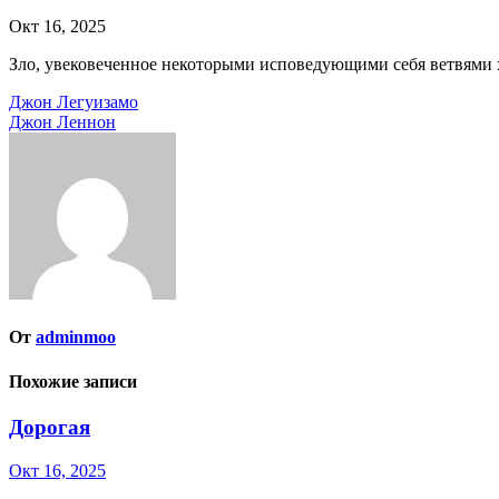
Окт 16, 2025
Зло, увековеченное некоторыми исповедующими себя ветвями 
Навигация
Джон Легуизамо
Джон Леннон
по
записям
От
adminmoo
Похожие записи
Дорогая
Окт 16, 2025