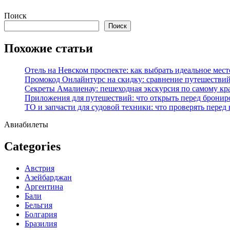
Перейти
Поиск
к
Поиск
содержимому
Похожие статьи
Отель на Невском проспекте: как выбрать идеальное мест
Промокод Онлайнтурс на скидку: сравнение путешествий
Секреты Амалиенау: пешеходная экскурсия по самому кр
Приложения для путешествий: что открыть перед бронир
ТО и запчасти для судовой техники: что проверять перед
Авиабилеты
Categories
Австрия
Азейбарджан
Аргентина
Бали
Бельгия
Болгария
Бразилия