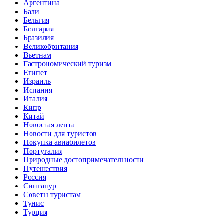
Аргентина
Бали
Бельгия
Болгария
Бразилия
Великобритания
Вьетнам
Гастрономический туризм
Египет
Израиль
Испания
Италия
Кипр
Китай
Новостая лента
Новости для туристов
Покупка авиабилетов
Португалия
Природные достопримечательности
Путешествия
Россия
Сингапур
Советы туристам
Тунис
Турция