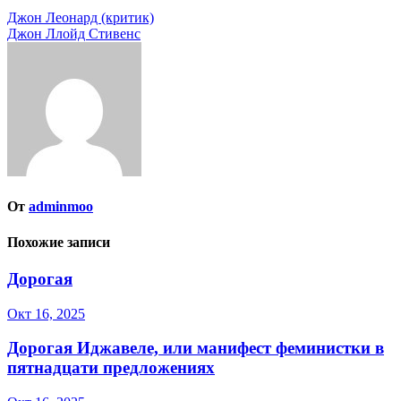
Навигация
Джон Леонард (критик)
Джон Ллойд Стивенс
по
записям
От
adminmoo
Похожие записи
Дорогая
Окт 16, 2025
Дорогая Иджавеле, или манифест феминистки в
пятнадцати предложениях