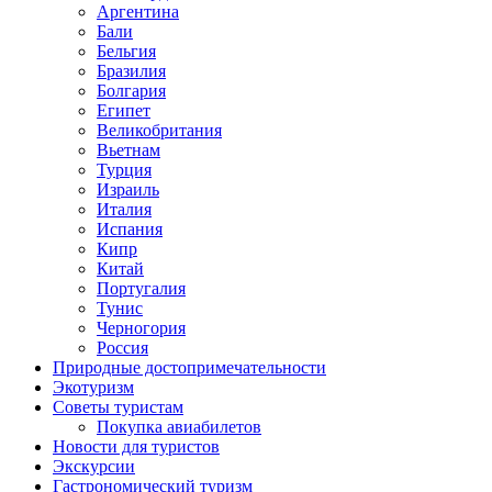
Аргентина
Бали
Бельгия
Бразилия
Болгария
Египет
Великобритания
Вьетнам
Турция
Израиль
Италия
Испания
Кипр
Китай
Португалия
Тунис
Черногория
Россия
Природные достопримечательности
Экотуризм
Советы туристам
Покупка авиабилетов
Новости для туристов
Экскурсии
Гастрономический туризм