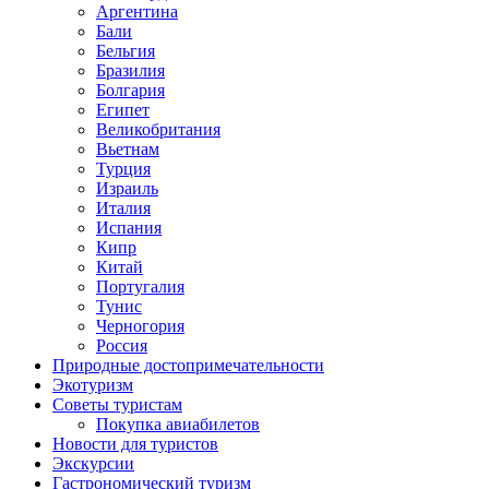
Аргентина
Бали
Бельгия
Бразилия
Болгария
Египет
Великобритания
Вьетнам
Турция
Израиль
Италия
Испания
Кипр
Китай
Португалия
Тунис
Черногория
Россия
Природные достопримечательности
Экотуризм
Советы туристам
Покупка авиабилетов
Новости для туристов
Экскурсии
Гастрономический туризм