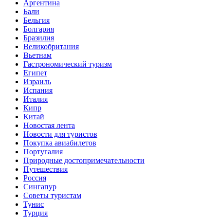
Аргентина
Бали
Бельгия
Болгария
Бразилия
Великобритания
Вьетнам
Гастрономический туризм
Египет
Израиль
Испания
Италия
Кипр
Китай
Новостая лента
Новости для туристов
Покупка авиабилетов
Португалия
Природные достопримечательности
Путешествия
Россия
Сингапур
Советы туристам
Тунис
Турция