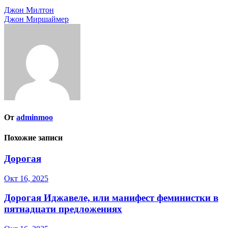
Навигация
Джон Милтон
Джон Миршаймер
по
записям
От
adminmoo
Похожие записи
Дорогая
Окт 16, 2025
Дорогая Иджавеле, или манифест феминистки в
пятнадцати предложениях