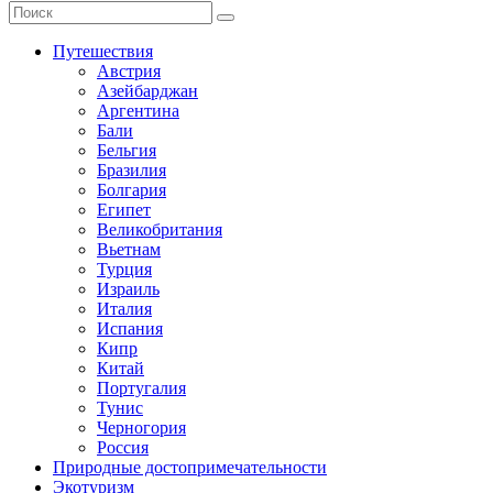
Путешествия
Австрия
Азейбарджан
Аргентина
Бали
Бельгия
Бразилия
Болгария
Египет
Великобритания
Вьетнам
Турция
Израиль
Италия
Испания
Кипр
Китай
Португалия
Тунис
Черногория
Россия
Природные достопримечательности
Экотуризм