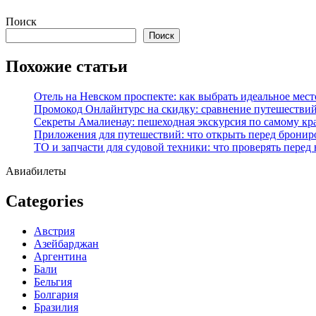
Перейти
Поиск
к
Поиск
содержимому
Похожие статьи
Отель на Невском проспекте: как выбрать идеальное мест
Промокод Онлайнтурс на скидку: сравнение путешествий
Секреты Амалиенау: пешеходная экскурсия по самому кр
Приложения для путешествий: что открыть перед бронир
ТО и запчасти для судовой техники: что проверять перед
Авиабилеты
Categories
Австрия
Азейбарджан
Аргентина
Бали
Бельгия
Болгария
Бразилия