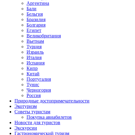
Аргентина
Бали
Бельгия
Бразилия
Болгария
Египет
Великобритания
Вьетнам
Турция
Израиль
Италия
Испания
Кипр
Китай
Португалия
Тунис
Черногория
Россия
Природные достопримечательности
Экотуризм
Советы туристам
Покупка авиабилетов
Новости для туристов
Экскурсии
Гастрономический туризм