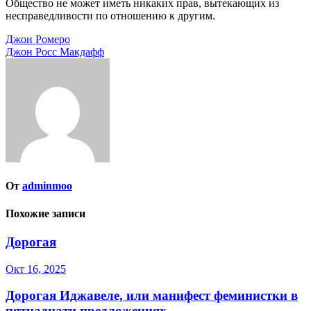
Общество не может иметь никаких прав, вытекающих из
несправедливости по отношению к другим.
Навигация
Джон Ромеро
Джон Росс Макдафф
по
записям
От
adminmoo
Похожие записи
Дорогая
Окт 16, 2025
Дорогая Иджавеле, или манифест феминистки в
пятнадцати предложениях