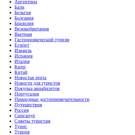
Аргентина
Бали
Бельгия
Болгария
Бразилия
Великобритания
Вьетнам
Гастрономический туризм
Египет
Израиль
Испания
Италия
Кипр
Китай
Новостая лента
Новости для туристов
Покупка авиабилетов
Португалия
Природные достопримечательности
Путешествия
Россия
Сингапур
Советы туристам
Тунис
Турция