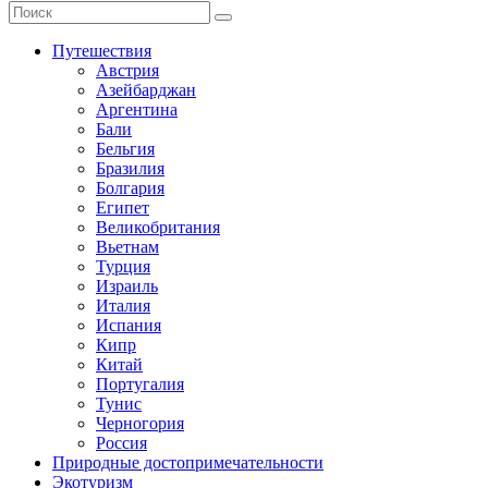
Путешествия
Австрия
Азейбарджан
Аргентина
Бали
Бельгия
Бразилия
Болгария
Египет
Великобритания
Вьетнам
Турция
Израиль
Италия
Испания
Кипр
Китай
Португалия
Тунис
Черногория
Россия
Природные достопримечательности
Экотуризм