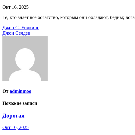
Окт 16, 2025
Те, кто знает все богатство, которым они обладают, бедны; Бога
Навигация
Джон С. Уилкинс
Джон Селден
по
записям
От
adminmoo
Похожие записи
Дорогая
Окт 16, 2025