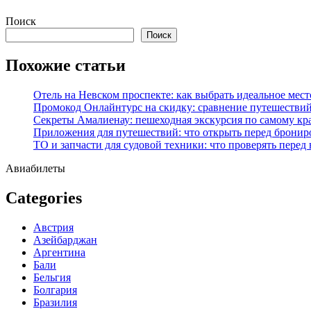
Перейти
Поиск
к
Поиск
содержимому
Похожие статьи
Отель на Невском проспекте: как выбрать идеальное мест
Промокод Онлайнтурс на скидку: сравнение путешествий
Секреты Амалиенау: пешеходная экскурсия по самому кр
Приложения для путешествий: что открыть перед бронир
ТО и запчасти для судовой техники: что проверять перед
Авиабилеты
Categories
Австрия
Азейбарджан
Аргентина
Бали
Бельгия
Болгария
Бразилия