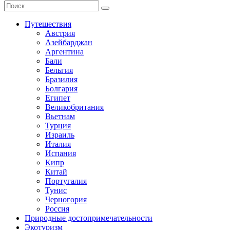
Путешествия
Австрия
Азейбарджан
Аргентина
Бали
Бельгия
Бразилия
Болгария
Египет
Великобритания
Вьетнам
Турция
Израиль
Италия
Испания
Кипр
Китай
Португалия
Тунис
Черногория
Россия
Природные достопримечательности
Экотуризм