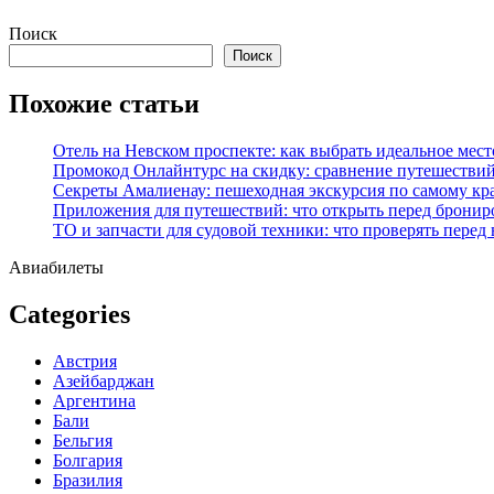
Перейти
Поиск
к
Поиск
содержимому
Похожие статьи
Отель на Невском проспекте: как выбрать идеальное мест
Промокод Онлайнтурс на скидку: сравнение путешествий
Секреты Амалиенау: пешеходная экскурсия по самому кр
Приложения для путешествий: что открыть перед бронир
ТО и запчасти для судовой техники: что проверять перед
Авиабилеты
Categories
Австрия
Азейбарджан
Аргентина
Бали
Бельгия
Болгария
Бразилия