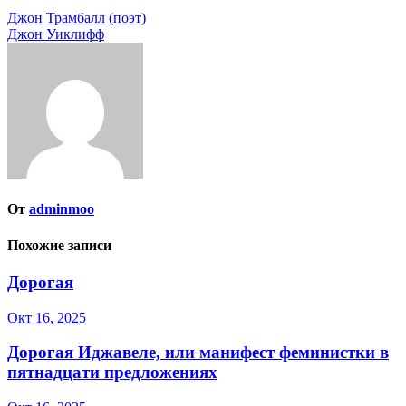
Навигация
Джон Трамбалл (поэт)
Джон Уиклифф
по
записям
От
adminmoo
Похожие записи
Дорогая
Окт 16, 2025
Дорогая Иджавеле, или манифест феминистки в
пятнадцати предложениях