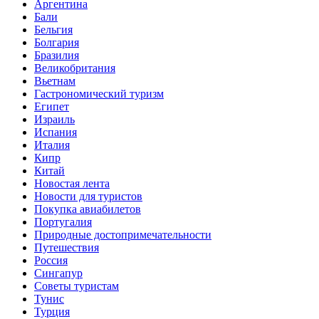
Аргентина
Бали
Бельгия
Болгария
Бразилия
Великобритания
Вьетнам
Гастрономический туризм
Египет
Израиль
Испания
Италия
Кипр
Китай
Новостая лента
Новости для туристов
Покупка авиабилетов
Португалия
Природные достопримечательности
Путешествия
Россия
Сингапур
Советы туристам
Тунис
Турция