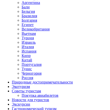
Аргентина
Бали
Бельгия
Бразилия
Болгария
Египет
Великобритания
Вьетнам
Турция
Израиль
Италия
Испания
Кипр
Китай
Португалия
Тунис
Черногория
Россия
Природные достопримечательности
Экотуризм
Советы туристам
Покупка авиабилетов
Новости для туристов
Экскурсии
Гастрономический туризм