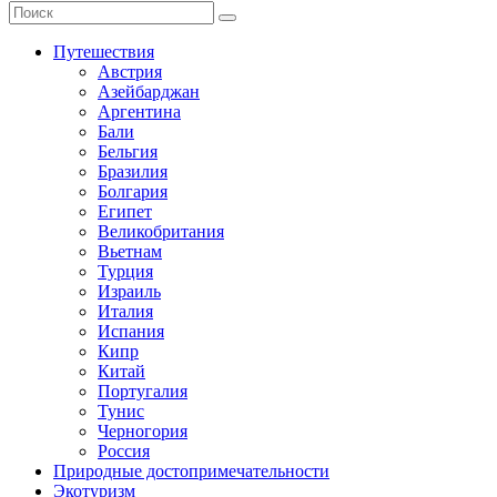
Путешествия
Австрия
Азейбарджан
Аргентина
Бали
Бельгия
Бразилия
Болгария
Египет
Великобритания
Вьетнам
Турция
Израиль
Италия
Испания
Кипр
Китай
Португалия
Тунис
Черногория
Россия
Природные достопримечательности
Экотуризм