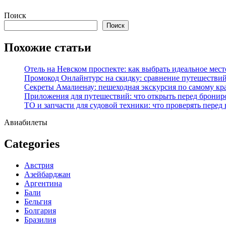
Перейти
Поиск
к
Поиск
содержимому
Похожие статьи
Отель на Невском проспекте: как выбрать идеальное мест
Промокод Онлайнтурс на скидку: сравнение путешествий
Секреты Амалиенау: пешеходная экскурсия по самому кр
Приложения для путешествий: что открыть перед бронир
ТО и запчасти для судовой техники: что проверять перед
Авиабилеты
Categories
Австрия
Азейбарджан
Аргентина
Бали
Бельгия
Болгария
Бразилия