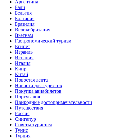
Аргентина
Бали
Бельгия
Болгария
Бразилия
Великобритания
Вьетнам
Гастрономический туризм
Египет
Израиль
Испания
Италия
Кипр
Китай
Новостая лента
Новости для туристов
Покупка авиабилетов
Португалия
Природные достопримечательности
Путешествия
Россия
Сингапур
Советы туристам
Тунис
Турция