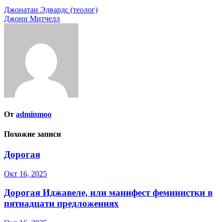
Навигация
Джонатан Эдвардс (теолог)
Джони Митчелл
по
записям
От
adminmoo
Похожие записи
Дорогая
Окт 16, 2025
Дорогая Иджавеле, или манифест феминистки в
пятнадцати предложениях