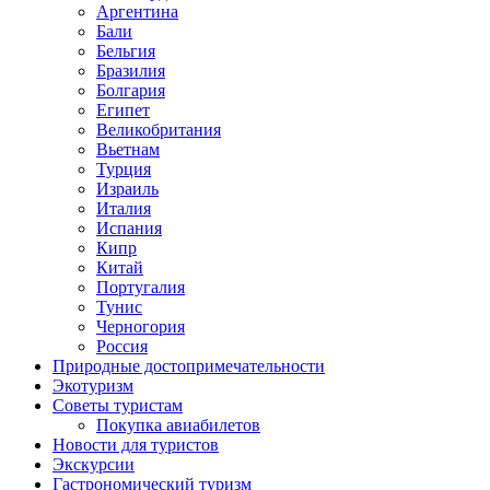
Аргентина
Бали
Бельгия
Бразилия
Болгария
Египет
Великобритания
Вьетнам
Турция
Израиль
Италия
Испания
Кипр
Китай
Португалия
Тунис
Черногория
Россия
Природные достопримечательности
Экотуризм
Советы туристам
Покупка авиабилетов
Новости для туристов
Экскурсии
Гастрономический туризм