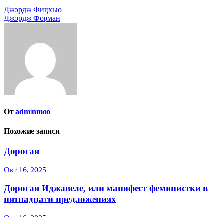
Навигация
Джордж Фицхью
Джордж Форман
по
записям
От
adminmoo
Похожие записи
Дорогая
Окт 16, 2025
Дорогая Иджавеле, или манифест феминистки в
пятнадцати предложениях