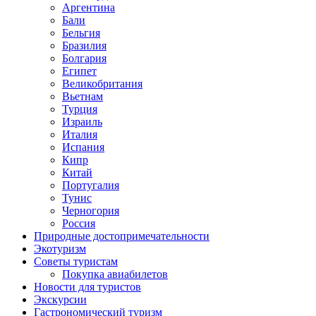
Аргентина
Бали
Бельгия
Бразилия
Болгария
Египет
Великобритания
Вьетнам
Турция
Израиль
Италия
Испания
Кипр
Китай
Португалия
Тунис
Черногория
Россия
Природные достопримечательности
Экотуризм
Советы туристам
Покупка авиабилетов
Новости для туристов
Экскурсии
Гастрономический туризм