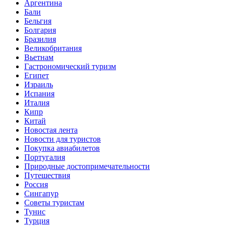
Аргентина
Бали
Бельгия
Болгария
Бразилия
Великобритания
Вьетнам
Гастрономический туризм
Египет
Израиль
Испания
Италия
Кипр
Китай
Новостая лента
Новости для туристов
Покупка авиабилетов
Португалия
Природные достопримечательности
Путешествия
Россия
Сингапур
Советы туристам
Тунис
Турция