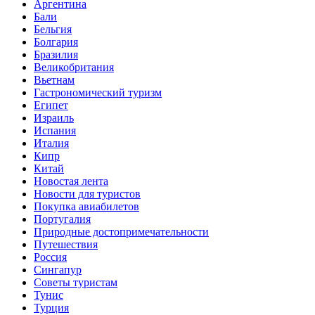
Аргентина
Бали
Бельгия
Болгария
Бразилия
Великобритания
Вьетнам
Гастрономический туризм
Египет
Израиль
Испания
Италия
Кипр
Китай
Новостая лента
Новости для туристов
Покупка авиабилетов
Португалия
Природные достопримечательности
Путешествия
Россия
Сингапур
Советы туристам
Тунис
Турция