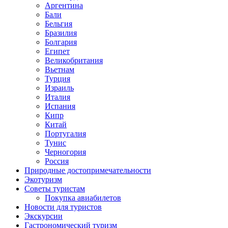
Аргентина
Бали
Бельгия
Бразилия
Болгария
Египет
Великобритания
Вьетнам
Турция
Израиль
Италия
Испания
Кипр
Китай
Португалия
Тунис
Черногория
Россия
Природные достопримечательности
Экотуризм
Советы туристам
Покупка авиабилетов
Новости для туристов
Экскурсии
Гастрономический туризм