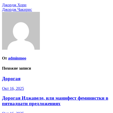
Навигация
Джордж Хорн
Джордж Чакирис
по
записям
От
adminmoo
Похожие записи
Дорогая
Окт 16, 2025
Дорогая Иджавеле, или манифест феминистки в
пятнадцати предложениях